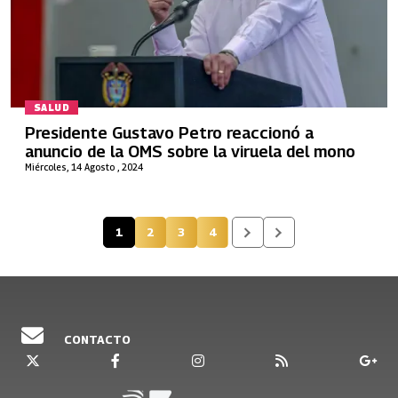
SALUD
Presidente Gustavo Petro reaccionó a
anuncio de la OMS sobre la viruela del mono
Miércoles, 14 Agosto , 2024
1
2
3
4
Página actual
Página
Página
Página
CONTACTO