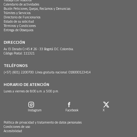
Calendario de actividades
Buzón Peticiones, Quejas, Reclamos y Denuncias
Trámites y Servicios
Directorio de Funcionarios
Estado de su solicitud
Términos y Condiciones
Entrega de Obsequios
DIRECCIÓN
Av. El Dorado Cr.45 # 26 - 33 Bogotá D.C. Colombia.
Código Postal: 111321
TELÉFONOS
(+57) (601) 2200700. Línea gratuita nacional: 018000123414
HORARIO DE ATENCIÓN
Lunes a viernes de 8:00 a.m. a 5:00 p.m.
Instagram
Facebook
X
Política de privacidad y tratamiento de datos personales
Condiciones de uso
Accesibilidad