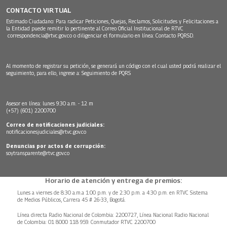
CONTACTO VIRTUAL
Estimado Ciudadano: Para radicar Peticiones, Quejas, Reclamos, Solicitudes y Felicitaciones a
la Entidad puede remitir lo pertinente al Correo Oficial Institucional de RTVC
correspondencia@rtvc.gov.co
o diligenciar el formulario en línea:
Contacto PQRSD.
Al momento de registrar su petición, se generará un código con el cual usted podrá realizar el
seguimiento, para ello, ingrese a:
Seguimiento de PQRS
Asesor en línea: lunes 9:30 a.m. - 12 m
(+57) (601) 2200700
Correo de notificaciones judiciales:
notificacionesjudiciales@rtvc.gov.co
Denuncias por actos de corrupción:
soytransparente@rtvc.gov.co
Horario de atención y entrega de premios:
Lunes a viernes de 8:30 a.m.a 1:00 p.m. y de 2:30 p.m. a 4:30 p.m. en RTVC Sistema
de Medios Públicos, Carrera 45 # 26-33, Bogotá.
Línea directa Radio Nacional de Colombia: 2200727, Línea Nacional Radio Nacional
de Colombia: 01 8000 118 959. Conmutador RTVC 2200700