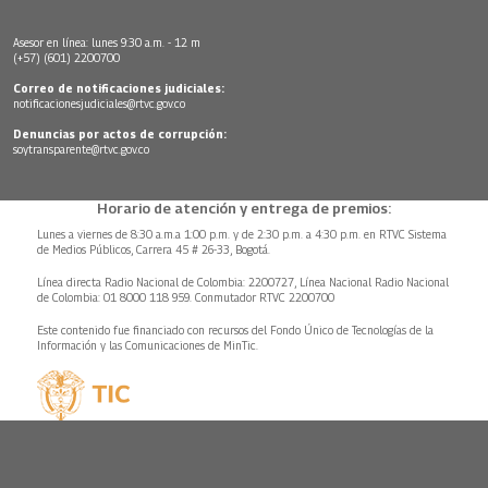
Asesor en línea: lunes 9:30 a.m. - 12 m
(+57) (601) 2200700
Correo de notificaciones judiciales:
notificacionesjudiciales@rtvc.gov.co
Denuncias por actos de corrupción:
soytransparente@rtvc.gov.co
Horario de atención y entrega de premios:
Lunes a viernes de 8:30 a.m.a 1:00 p.m. y de 2:30 p.m. a 4:30 p.m. en RTVC Sistema
de Medios Públicos, Carrera 45 # 26-33, Bogotá.
Línea directa Radio Nacional de Colombia: 2200727, Línea Nacional Radio Nacional
de Colombia: 01 8000 118 959. Conmutador RTVC 2200700
Este contenido fue financiado con recursos del Fondo Único de Tecnologías de la
Información y las Comunicaciones de MinTic.