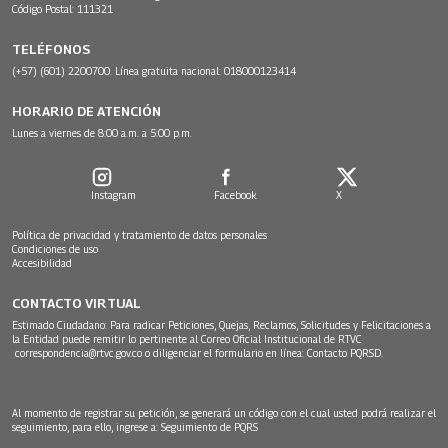
Código Postal: 111321
TELÉFONOS
(+57) (601) 2200700. Línea gratuita nacional: 018000123414
HORARIO DE ATENCIÓN
Lunes a viernes de 8:00 a.m. a 5:00 p.m.
Instagram
Facebook
X
Política de privacidad y tratamiento de datos personales
Condiciones de uso
Accesibilidad
CONTACTO VIRTUAL
Estimado Ciudadano: Para radicar Peticiones, Quejas, Reclamos, Solicitudes y Felicitaciones a
la Entidad puede remitir lo pertinente al Correo Oficial Institucional de RTVC
correspondencia@rtvc.gov.co
o diligenciar el formulario en línea:
Contacto PQRSD.
Al momento de registrar su petición, se generará un código con el cual usted podrá realizar el
seguimiento, para ello, ingrese a:
Seguimiento de PQRS