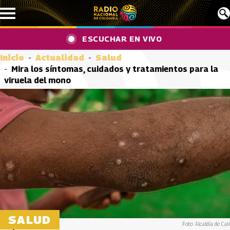
Pasar al contenido principal
ESCUCHAR EN VIVO
Inicio
Actualidad
Salud
Mira los síntomas, cuidados y tratamientos para la
viruela del mono
SALUD
Foto: Alcaldía de Cali