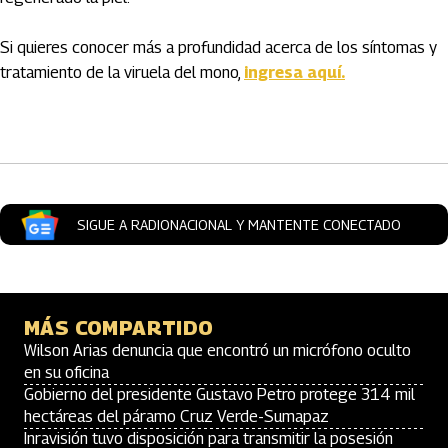
Si quieres conocer más a profundidad acerca de los síntomas y
tratamiento de la viruela del mono,
ingresa aquí.
Artículos Player
SIGUE A RADIONACIONAL Y MANTENTE CONECTADO
MÁS COMPARTIDO
Wilson Arias denuncia que encontró un micrófono oculto
en su oficina
Gobierno del presidente Gustavo Petro protege 314 mil
hectáreas del páramo Cruz Verde-Sumapaz
Inravisión tuvo disposición para transmitir la posesión