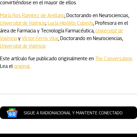
convirtiéndose en el mayor de ellos.
María Ros Ramírez de Arellano
, Doctorando en Neurociencias,
Universitat de València
;
Lucía Hipólito Cubedo
, Profesora en el
área de Farmacia y Tecnología Farmacéutica,
Universitat de
València
y
Víctor Ferrís Vilar
, Doctorando en Neurociencias,
Universitat de València
Este artículo fue publicado originalmente en
The Conversation
.
Lea el
original
.
Artículos Player
SIGUE A RADIONACIONAL Y MANTENTE CONECTADO