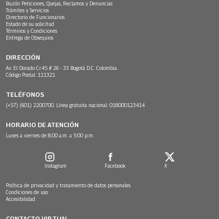
Buzón Peticiones, Quejas, Reclamos y Denuncias
Trámites y Servicios
Directorio de Funcionarios
Estado de su solicitud
Términos y Condiciones
Entrega de Obsequios
DIRECCIÓN
Av. El Dorado Cr.45 # 26 - 33 Bogotá D.C. Colombia.
Código Postal: 111321
TELÉFONOS
(+57) (601) 2200700. Línea gratuita nacional: 018000123414
HORARIO DE ATENCIÓN
Lunes a viernes de 8:00 a.m. a 5:00 p.m.
Instagram
Facebook
X
Política de privacidad y tratamiento de datos personales
Condiciones de uso
Accesibilidad
CONTACTO VIRTUAL