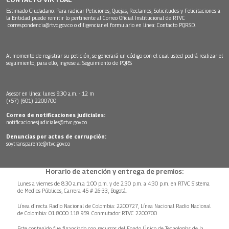
Estimado Ciudadano: Para radicar Peticiones, Quejas, Reclamos, Solicitudes y Felicitaciones a
la Entidad puede remitir lo pertinente al Correo Oficial Institucional de RTVC
correspondencia@rtvc.gov.co
o diligenciar el formulario en línea:
Contacto PQRSD.
Al momento de registrar su petición, se generará un código con el cual usted podrá realizar el
seguimiento, para ello, ingrese a:
Seguimiento de PQRS
Asesor en línea: lunes 9:30 a.m. - 12 m
(+57) (601) 2200700
Correo de notificaciones judiciales:
notificacionesjudiciales@rtvc.gov.co
Denuncias por actos de corrupción:
soytransparente@rtvc.gov.co
Horario de atención y entrega de premios:
Lunes a viernes de 8:30 a.m.a 1:00 p.m. y de 2:30 p.m. a 4:30 p.m. en RTVC Sistema
de Medios Públicos, Carrera 45 # 26-33, Bogotá.
Línea directa Radio Nacional de Colombia: 2200727, Línea Nacional Radio Nacional
de Colombia: 01 8000 118 959. Conmutador RTVC 2200700
Este contenido fue financiado con recursos del Fondo Único de Tecnologías de la