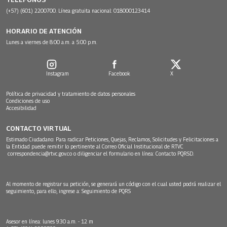
(+57) (601) 2200700. Línea gratuita nacional: 018000123414
HORARIO DE ATENCIÓN
Lunes a viernes de 8:00 a.m. a 5:00 p.m.
Instagram
Facebook
X
Política de privacidad y tratamiento de datos personales
Condiciones de uso
Accesibilidad
CONTACTO VIRTUAL
Estimado Ciudadano: Para radicar Peticiones, Quejas, Reclamos, Solicitudes y Felicitaciones a
la Entidad puede remitir lo pertinente al Correo Oficial Institucional de RTVC
correspondencia@rtvc.gov.co
o diligenciar el formulario en línea:
Contacto PQRSD.
Al momento de registrar su petición, se generará un código con el cual usted podrá realizar el
seguimiento, para ello, ingrese a:
Seguimiento de PQRS
Asesor en línea: lunes 9:30 a.m. - 12 m