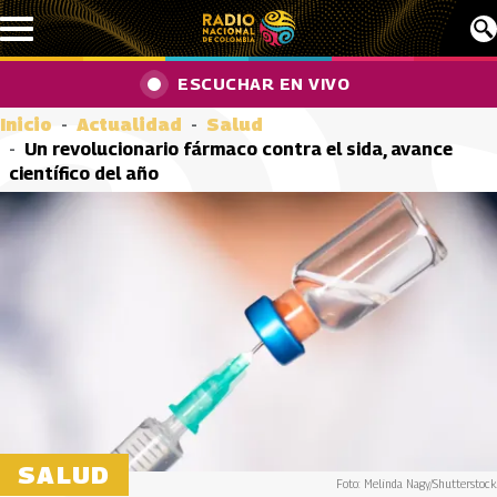
Pasar al contenido principal
ESCUCHAR EN VIVO
Inicio
Actualidad
Salud
Un revolucionario fármaco contra el sida, avance
científico del año
SALUD
Foto: Melinda Nagy/Shutterstock