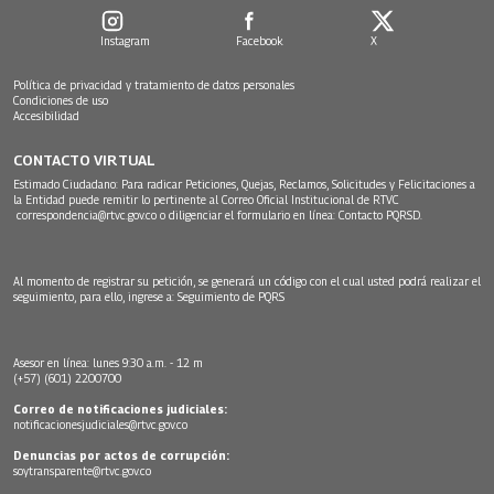
Instagram
Facebook
X
Política de privacidad y tratamiento de datos personales
Condiciones de uso
Accesibilidad
CONTACTO VIRTUAL
Estimado Ciudadano: Para radicar Peticiones, Quejas, Reclamos, Solicitudes y Felicitaciones a
la Entidad puede remitir lo pertinente al Correo Oficial Institucional de RTVC
correspondencia@rtvc.gov.co
o diligenciar el formulario en línea:
Contacto PQRSD.
Al momento de registrar su petición, se generará un código con el cual usted podrá realizar el
seguimiento, para ello, ingrese a:
Seguimiento de PQRS
Asesor en línea: lunes 9:30 a.m. - 12 m
(+57) (601) 2200700
Correo de notificaciones judiciales:
notificacionesjudiciales@rtvc.gov.co
Denuncias por actos de corrupción:
soytransparente@rtvc.gov.co