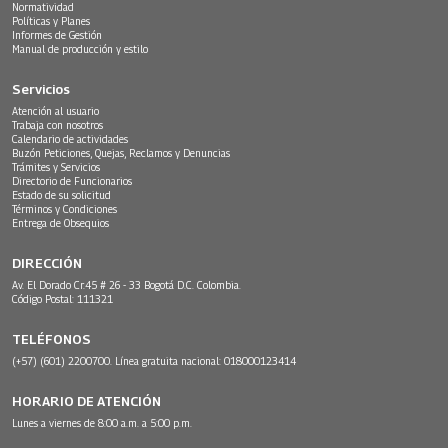
Normatividad
Políticas y Planes
Informes de Gestión
Manual de producción y estilo
Servicios
Atención al usuario
Trabaja con nosotros
Calendario de actividades
Buzón Peticiones, Quejas, Reclamos y Denuncias
Trámites y Servicios
Directorio de Funcionarios
Estado de su solicitud
Términos y Condiciones
Entrega de Obsequios
DIRECCIÓN
Av. El Dorado Cr.45 # 26 - 33 Bogotá D.C. Colombia.
Código Postal: 111321
TELÉFONOS
(+57) (601) 2200700. Línea gratuita nacional: 018000123414
HORARIO DE ATENCIÓN
Lunes a viernes de 8:00 a.m. a 5:00 p.m.