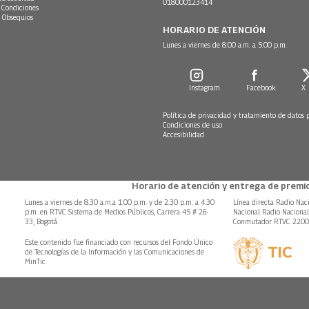
018000123414
 Condiciones
 Obsequios
HORARIO DE ATENCIÓN
Lunes a viernes de 8:00 a.m. a 5:00 p.m.
Instagram
Facebook
X
Política de privacidad y tratamiento de datos 
Condiciones de uso
Accesibilidad
Horario de atención y entrega de premio
Lunes a viernes de 8:30 a.m.a 1:00 p.m. y de 2:30 p.m. a 4:30
Línea directa Radio Nac
p.m. en RTVC Sistema de Medios Públicos, Carrera 45 # 26-
Nacional Radio Naciona
33, Bogotá.
Conmutador RTVC 220
Este contenido fue financiado con recursos del Fondo Único
de Tecnologías de la Información y las Comunicaciones de
MinTic.