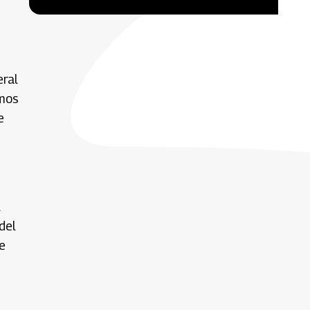
eral
amos
e
l
del
e