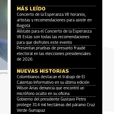
MÁS LEÍDO
Concierto de la Esperanza VII: horarios,
artistas y recomendaciones para asistir en
Bogotá
Alístate para el Concierto de la Esperanza
VII: Estas son todas las recomendaciones
para que disfrutes este evento
Presentan pruebas de presunto fraude
electoral en las elecciones presidenciales
de 2026
NUEVAS HISTORIAS
lprensa
Colombianos destacan el trabajo de El
Calentao Informativo en su última edición
Wilson Arias denuncia que encontró un
micrófono oculto en su oficina
Gobierno del presidente Gustavo Petro
protege 314 mil hectáreas del páramo Cruz
Verde-Sumapaz