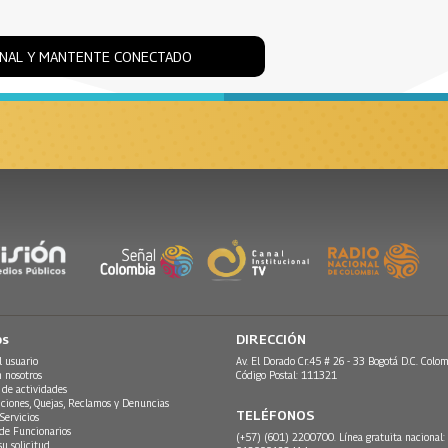
ONAL Y MANTENTE CONECTADO
os
DIRECCIÓN
l usuario
Av. El Dorado Cr.45 # 26 - 33 Bogotá D.C. Colom
n nosotros
Código Postal: 111321
 de actividades
ciones, Quejas, Reclamos y Denuncias
TELÉFONOS
Servicios
 de Funcionarios
(+57) (601) 2200700. Línea gratuita nacional:
su solicitud