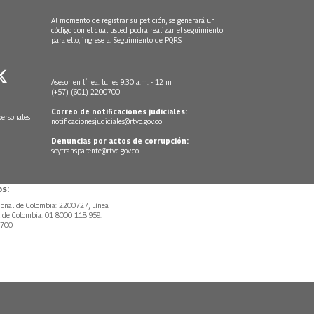
Al momento de registrar su petición, se generará un
código con el cual usted podrá realizar el seguimiento,
para ello, ingrese a:
Seguimiento de PQRS
Asesor en línea: lunes 9:30 a.m. - 12 m
(+57) (601) 2200700
Correo de notificaciones judiciales:
personales
notificacionesjudiciales@rtvc.gov.co
Denuncias por actos de corrupción:
soytransparente@rtvc.gov.co
s:
ional de Colombia: 2200727, Línea
l de Colombia: 01 8000 118 959.
0700