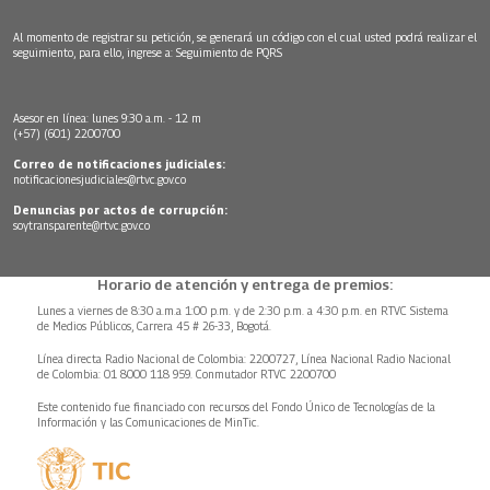
Al momento de registrar su petición, se generará un código con el cual usted podrá realizar el
seguimiento, para ello, ingrese a:
Seguimiento de PQRS
Asesor en línea: lunes 9:30 a.m. - 12 m
(+57) (601) 2200700
Correo de notificaciones judiciales:
notificacionesjudiciales@rtvc.gov.co
Denuncias por actos de corrupción:
soytransparente@rtvc.gov.co
Horario de atención y entrega de premios:
Lunes a viernes de 8:30 a.m.a 1:00 p.m. y de 2:30 p.m. a 4:30 p.m. en RTVC Sistema
de Medios Públicos, Carrera 45 # 26-33, Bogotá.
Línea directa Radio Nacional de Colombia: 2200727, Línea Nacional Radio Nacional
de Colombia: 01 8000 118 959. Conmutador RTVC 2200700
Este contenido fue financiado con recursos del Fondo Único de Tecnologías de la
Información y las Comunicaciones de MinTic.