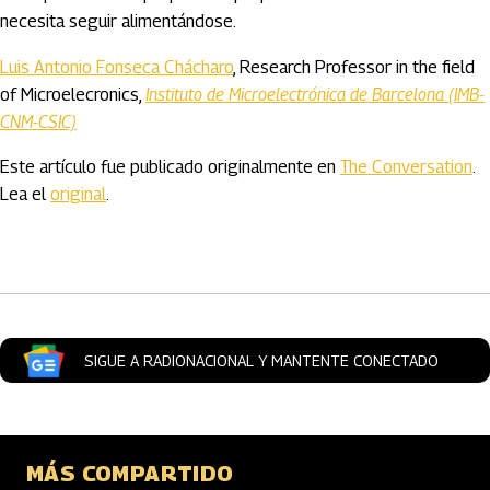
necesita seguir alimentándose.
Luis Antonio Fonseca Chácharo
, Research Professor in the field
of Microelecronics,
Instituto de Microelectrónica de Barcelona (IMB-
CNM-CSIC)
Este artículo fue publicado originalmente en
The Conversation
.
Lea el
original
.
Artículos Player
SIGUE A RADIONACIONAL Y MANTENTE CONECTADO
MÁS COMPARTIDO