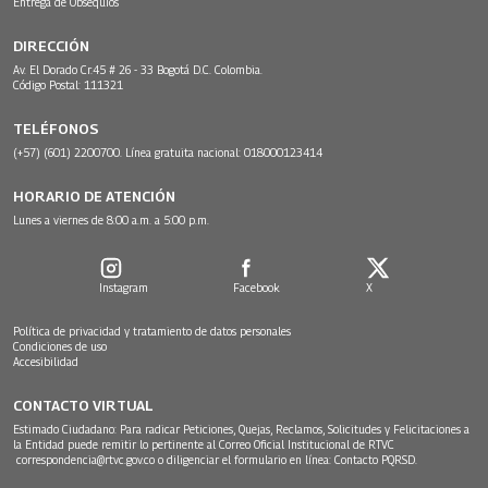
Entrega de Obsequios
DIRECCIÓN
Av. El Dorado Cr.45 # 26 - 33 Bogotá D.C. Colombia.
Código Postal: 111321
TELÉFONOS
(+57) (601) 2200700. Línea gratuita nacional: 018000123414
HORARIO DE ATENCIÓN
Lunes a viernes de 8:00 a.m. a 5:00 p.m.
Instagram
Facebook
X
Política de privacidad y tratamiento de datos personales
Condiciones de uso
Accesibilidad
CONTACTO VIRTUAL
Estimado Ciudadano: Para radicar Peticiones, Quejas, Reclamos, Solicitudes y Felicitaciones a
la Entidad puede remitir lo pertinente al Correo Oficial Institucional de RTVC
correspondencia@rtvc.gov.co
o diligenciar el formulario en línea:
Contacto PQRSD.