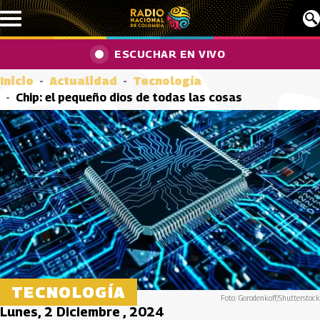
Pasar al contenido principal
ESCUCHAR EN VIVO
Inicio
Actualidad
Tecnología
Chip: el pequeño dios de todas las cosas
TECNOLOGÍA
Foto: Gorodenkoff/Shutterstock
Lunes, 2 Diciembre , 2024