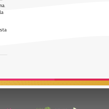
ma.
la
esta