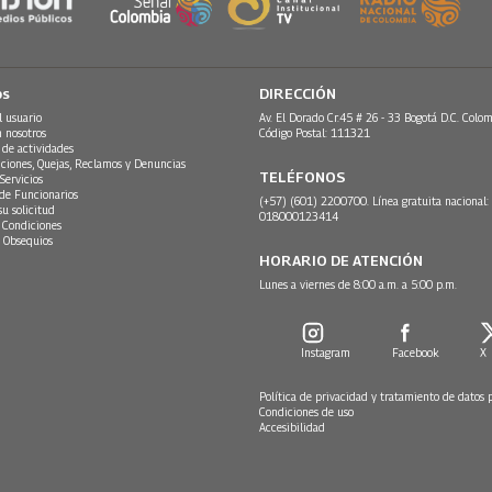
os
DIRECCIÓN
l usuario
Av. El Dorado Cr.45 # 26 - 33 Bogotá D.C. Colom
n nosotros
Código Postal: 111321
 de actividades
ciones, Quejas, Reclamos y Denuncias
TELÉFONOS
Servicios
 de Funcionarios
(+57) (601) 2200700. Línea gratuita nacional:
su solicitud
018000123414
 Condiciones
 Obsequios
HORARIO DE ATENCIÓN
Lunes a viernes de 8:00 a.m. a 5:00 p.m.
Instagram
Facebook
X
Política de privacidad y tratamiento de datos 
Condiciones de uso
Accesibilidad