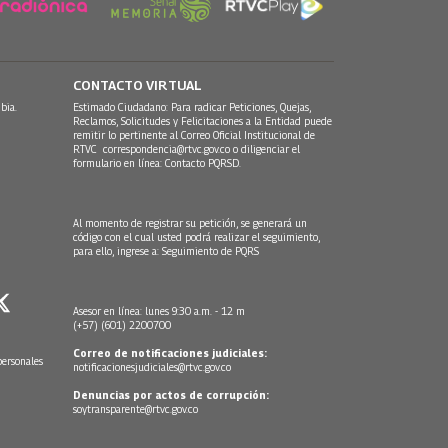
CONTACTO VIRTUAL
bia.
Estimado Ciudadano: Para radicar Peticiones, Quejas,
Reclamos, Solicitudes y Felicitaciones a la Entidad puede
remitir lo pertinente al Correo Oficial Institucional de
RTVC
correspondencia@rtvc.gov.co
o diligenciar el
formulario en línea:
Contacto PQRSD.
Al momento de registrar su petición, se generará un
código con el cual usted podrá realizar el seguimiento,
para ello, ingrese a:
Seguimiento de PQRS
Asesor en línea: lunes 9:30 a.m. - 12 m
(+57) (601) 2200700
Correo de notificaciones judiciales:
personales
notificacionesjudiciales@rtvc.gov.co
Denuncias por actos de corrupción:
soytransparente@rtvc.gov.co