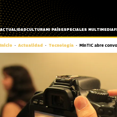
Pasar al contenido principal
ACTUALIDAD
CULTURA
MI PAÍS
ESPECIALES MULTIMEDIA
F
Inicio
Actualidad
Tecnología
MinTIC abre convo