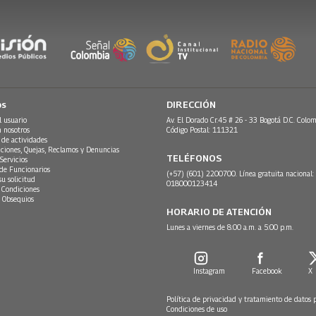
os
DIRECCIÓN
l usuario
Av. El Dorado Cr.45 # 26 - 33 Bogotá D.C. Colom
n nosotros
Código Postal: 111321
 de actividades
ciones, Quejas, Reclamos y Denuncias
TELÉFONOS
Servicios
 de Funcionarios
(+57) (601) 2200700. Línea gratuita nacional:
su solicitud
018000123414
 Condiciones
 Obsequios
HORARIO DE ATENCIÓN
Lunes a viernes de 8:00 a.m. a 5:00 p.m.
Instagram
Facebook
X
Política de privacidad y tratamiento de datos 
Condiciones de uso