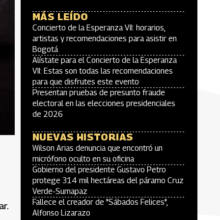
MÁS LEÍDO
Concierto de la Esperanza VII: horarios,
artistas y recomendaciones para asistir en
Bogotá
Alístate para el Concierto de la Esperanza
VII: Estas son todas las recomendaciones
para que disfrutes este evento
Presentan pruebas de presunto fraude
electoral en las elecciones presidenciales
de 2026
NUEVAS HISTORIAS
Wilson Arias denuncia que encontró un
micrófono oculto en su oficina
Gobierno del presidente Gustavo Petro
protege 314 mil hectáreas del páramo Cruz
Verde-Sumapaz
Fallece el creador de "Sábados Felices",
ar.
Alfonso Lizarazo