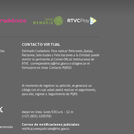
CONTACTO VIRTUAL
bia.
Estimado Ciudadano: Para radicar Peticiones, Quejas,
Reclamos, Solicitudes y Felicitaciones a la Entidad puede
remitir lo pertinente al Correo Oficial Institucional de
RTVC
correspondencia@rtvc.gov.co
o diligenciar el
formulario en línea:
Contacto PQRSD.
Al momento de registrar su petición, se generará un
código con el cual usted podrá realizar el seguimiento,
para ello, ingrese a:
Seguimiento de PQRS
Asesor en línea: lunes 9:30 a.m. - 12 m
(+57) (601) 2200700
Correo de notificaciones judiciales:
personales
notificacionesjudiciales@rtvc.gov.co