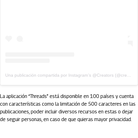
Una publicación compartida por Instagram’s @Creators (@creators)
La aplicación “Threads” está disponible en 100 países y cuenta
con características como la limitación de 500 caracteres en las
publicaciones, poder incluir diversos recursos en estas o dejar
de seguir personas, en caso de que quieras mayor privacidad.
Artículos Player