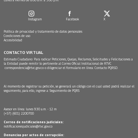
Instagram
Facebook
X
Política de privacidad y tratamiento de datos personales
Condiciones de uso
Accesibilidad
CONTACTO VIRTUAL
Estimado Ciudadano: Para radicar Peticiones, Quejas, Reclamos, Solicitudes y Felicitaciones a
la Entidad puede remitir lo pertinente al Correo Oficial Institucional de RTVC
correspondencia@rtvc.gov.co
o diligenciar el formulario en línea:
Contacto PQRSD.
Al momento de registrar su petición, se generará un código con el cual usted podrá realizar el
seguimiento, para ello, ingrese a:
Seguimiento de PQRS
Asesor en línea: lunes 9:30 a.m. - 12 m
(+57) (601) 2200700
Correo de notificaciones judiciales:
notificacionesjudiciales@rtvc.gov.co
Denuncias por actos de corrupción: