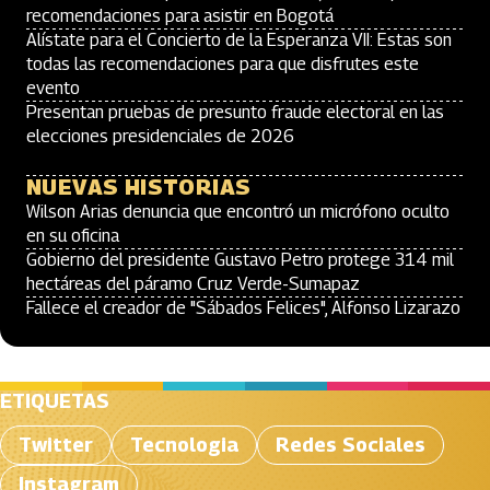
recomendaciones para asistir en Bogotá
Alístate para el Concierto de la Esperanza VII: Estas son
todas las recomendaciones para que disfrutes este
evento
Presentan pruebas de presunto fraude electoral en las
elecciones presidenciales de 2026
NUEVAS HISTORIAS
Wilson Arias denuncia que encontró un micrófono oculto
en su oficina
Gobierno del presidente Gustavo Petro protege 314 mil
hectáreas del páramo Cruz Verde-Sumapaz
Fallece el creador de "Sábados Felices", Alfonso Lizarazo
ETIQUETAS
Twitter
Tecnologia
Redes Sociales
Instagram