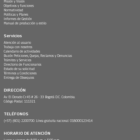
Misión y Visión
Objetivos y funciones
Normatividad
Políticas y Planes
Informes de Gestión
Manual de producción y estilo
Servicios
Atención al usuario
Trabaja con nosotros
Calendario de actividades
Buzón Peticiones, Quejas, Reclamos y Denuncias
Trámites y Servicios
Directorio de Funcionarios
Estado de su solicitud
Términos y Condiciones
Entrega de Obsequios
DIRECCIÓN
Av. El Dorado Cr.45 # 26 - 33 Bogotá D.C. Colombia.
Código Postal: 111321
TELÉFONOS
(+57) (601) 2200700. Línea gratuita nacional: 018000123414
HORARIO DE ATENCIÓN
Lunes a viernes de 8:00 a.m. a 5:00 p.m.