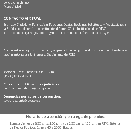
Condiciones de uso
Accesibilidad
CONTACTO VIRTUAL
Estimado Ciudadano: Para radicar Peticiones, Quejas, Reclamos, Solicitudes y Felicitaciones a
la Entidad puede remitir lo pertinente al Correo Oficial Institucional de RTVC
correspondencia@rtvc.gov.co
o diligenciar el formulario en línea:
Contacto PQRSD.
Al momento de registrar su petición, se generará un código con el cual usted podrá realizar el
seguimiento, para ello, ingrese a:
Seguimiento de PQRS
Asesor en línea: lunes 9:30 a.m. - 12 m
(+57) (601) 2200700
Correo de notificaciones judiciales:
notificacionesjudiciales@rtvc.gov.co
Denuncias por actos de corrupción:
soytransparente@rtvc.gov.co
Horario de atención y entrega de premios:
Lunes a viernes de 8:30 a.m.a 1:00 p.m. y de 2:30 p.m. a 4:30 p.m. en RTVC Sistema
de Medios Públicos, Carrera 45 # 26-33, Bogotá.