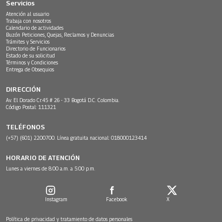
Servicios
Atención al usuario
Trabaja con nosotros
Calendario de actividades
Buzón Peticiones, Quejas, Reclamos y Denuncias
Trámites y Servicios
Directorio de Funcionarios
Estado de su solicitud
Términos y Condiciones
Entrega de Obsequios
DIRECCIÓN
Av. El Dorado Cr.45 # 26 - 33 Bogotá D.C. Colombia.
Código Postal: 111321
TELÉFONOS
(+57) (601) 2200700. Línea gratuita nacional: 018000123414
HORARIO DE ATENCIÓN
Lunes a viernes de 8:00 a.m. a 5:00 p.m.
Instagram
Facebook
X
Política de privacidad y tratamiento de datos personales