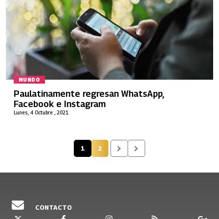
MUNDO
Paulatinamente regresan WhatsApp,
Facebook e Instagram
Lunes, 4 Octubre , 2021
1
2
Página actual
Página
CONTACTO