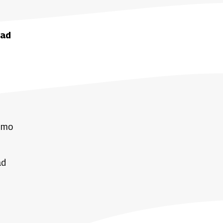
dad
ximo
ad