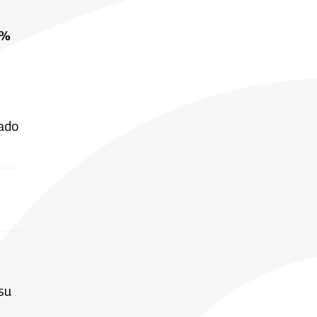
0%
ado
su