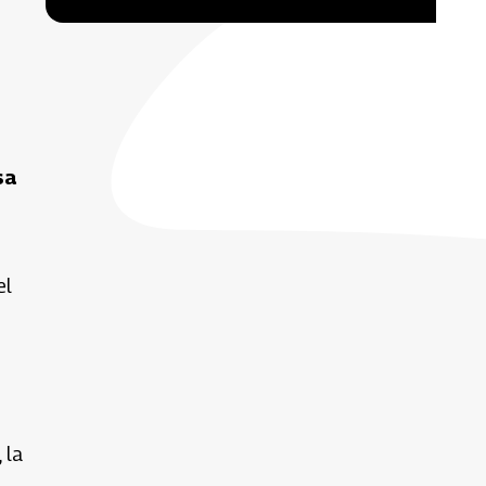
sa
el
 la