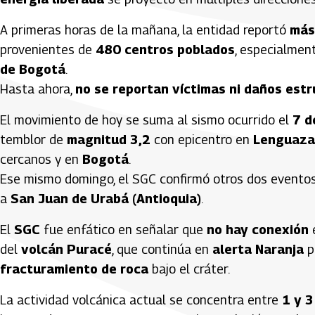
A primeras horas de la mañana, la entidad reportó
más
provenientes de
480 centros poblados
, especialmen
de Bogotá
.
Hasta ahora,
no se reportan víctimas ni daños estr
El movimiento de hoy se suma al sismo ocurrido el
7 d
temblor de
magnitud 3,2
con epicentro en
Lenguaza
cercanos y en
Bogotá
.
Ese mismo domingo, el SGC confirmó otros dos eventos
a
San Juan de Urabá (Antioquia)
.
El
SGC
fue enfático en señalar que
no hay conexión
e
del
volcán Puracé
, que continúa en
alerta Naranja
p
fracturamiento de roca
bajo el cráter.
La actividad volcánica actual se concentra entre
1 y 3