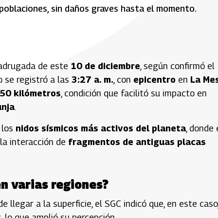
oblaciones, sin daños graves hasta el momento.
madrugada de este
10 de diciembre
, según confirmó el
o se registró a las
3:27 a. m.
, con
epicentro
en
La Me
50 kilómetros
, condición que facilitó su impacto en
unja
.
 los
nidos sísmicos más activos del planeta
, donde 
la interacción de
fragmentos de antiguas placas
en varias regiones?
legar a la superficie, el SGC indicó que, en este caso,
, lo que amplió su percepción.