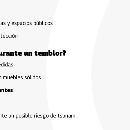
nas y espacios públicos
tección
urante un temblor?
didas:
o muebles sólidos.
antes
.
te un posible riesgo de tsunami.