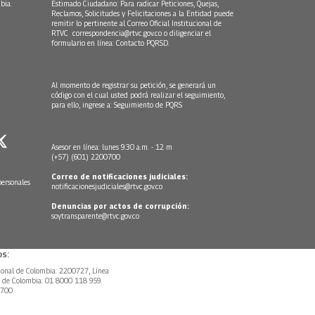
bia.
Estimado Ciudadano: Para radicar Peticiones, Quejas,
Reclamos, Solicitudes y Felicitaciones a la Entidad puede
remitir lo pertinente al Correo Oficial Institucional de
RTVC
correspondencia@rtvc.gov.co
o diligenciar el
formulario en línea:
Contacto PQRSD.
Al momento de registrar su petición, se generará un
código con el cual usted podrá realizar el seguimiento,
para ello, ingrese a:
Seguimiento de PQRS
Asesor en línea: lunes 9:30 a.m. - 12 m
(+57) (601) 2200700
Correo de notificaciones judiciales:
personales
notificacionesjudiciales@rtvc.gov.co
Denuncias por actos de corrupción:
soytransparente@rtvc.gov.co
s:
ional de Colombia: 2200727, Línea
l de Colombia: 01 8000 118 959.
0700