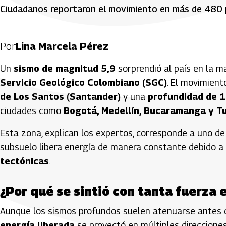
Ciudadanos reportaron el movimiento en más de 480 p
Por
Lina Marcela Pérez
Un
sismo de magnitud 5,9
sorprendió al país en la 
Servicio Geológico Colombiano (SGC)
. El movimient
de Los Santos (Santander)
y una
profundidad de 1
ciudades como
Bogotá, Medellín, Bucaramanga y T
Esta zona, explican los expertos, corresponde a uno de
subsuelo libera energía de manera constante debido a 
tectónicas
.
¿Por qué se sintió con tanta fuerza 
Aunque los sismos profundos suelen atenuarse antes de l
energía liberada
se proyectó en múltiples direcciones