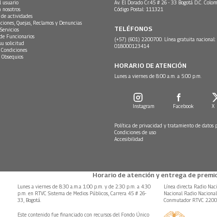
l usuario
Av. El Dorado Cr.45 # 26 - 33 Bogotá D.C. Colom
n nosotros
Código Postal: 111321
 de actividades
ciones, Quejas, Reclamos y Denuncias
TELÉFONOS
Servicios
 de Funcionarios
(+57) (601) 2200700. Línea gratuita nacional:
su solicitud
018000123414
 Condiciones
 Obsequios
HORARIO DE ATENCIÓN
Lunes a viernes de 8:00 a.m. a 5:00 p.m.
Instagram
Facebook
X
Política de privacidad y tratamiento de datos 
Condiciones de uso
Accesibilidad
Horario de atención y entrega de premio
Lunes a viernes de 8:30 a.m.a 1:00 p.m. y de 2:30 p.m. a 4:30
Línea directa Radio Nac
p.m. en RTVC Sistema de Medios Públicos, Carrera 45 # 26-
Nacional Radio Naciona
33, Bogotá.
Conmutador RTVC 220
Este contenido fue financiado con recursos del Fondo Único