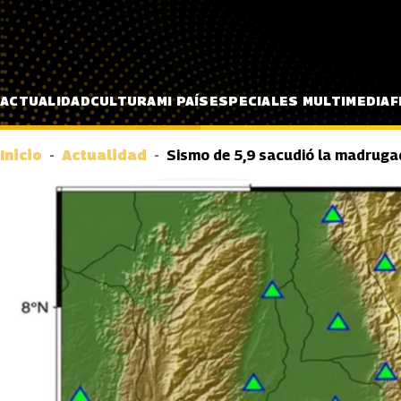
Pasar al contenido principal
ACTUALIDAD
CULTURA
MI PAÍS
ESPECIALES MULTIMEDIA
F
Inicio
Actualidad
Sismo de 5,9 sacudió la madruga