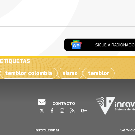
Artículos Player
SIGUE A RADIONACI
ETIQUETAS
temblor colombia
sismo
temblor
CONTACTO
Institucional
Servici