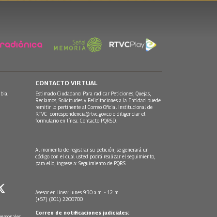
CONTACTO VIRTUAL
bia.
Estimado Ciudadano: Para radicar Peticiones, Quejas,
Reclamos, Solicitudes y Felicitaciones a la Entidad puede
remitir lo pertinente al Correo Oficial Institucional de
RTVC
correspondencia@rtvc.gov.co
o diligenciar el
formulario en línea:
Contacto PQRSD.
Al momento de registrar su petición, se generará un
código con el cual usted podrá realizar el seguimiento,
para ello, ingrese a:
Seguimiento de PQRS
Asesor en línea: lunes 9:30 a.m. - 12 m
(+57) (601) 2200700
Correo de notificaciones judiciales:
personales