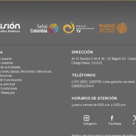
os
DIRECCIÓN
l usuario
Av. El Dorado Cr.45 # 26 - 33 Bogotá D.C. Colom
n nosotros
Código Postal: 111321
 de actividades
ciones, Quejas, Reclamos y Denuncias
TELÉFONOS
Servicios
 de Funcionarios
(+57) (601) 2200700. Línea gratuita nacional:
su solicitud
018000123414
 Condiciones
 Obsequios
HORARIO DE ATENCIÓN
Lunes a viernes de 8:00 a.m. a 5:00 p.m.
Instagram
Facebook
X
Política de privacidad y tratamiento de datos 