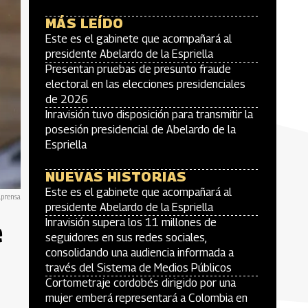
MÁS LEÍDO
Este es el gabinete que acompañará al
presidente Abelardo de la Espriella
Presentan pruebas de presunto fraude
electoral en las elecciones presidenciales
de 2026
Inravisión tuvo disposición para transmitir la
posesión presidencial de Abelardo de la
Espriella
NUEVAS HISTORIAS
Este es el gabinete que acompañará al
lprensa
presidente Abelardo de la Espriella
e
Inravisión supera los 11 millones de
seguidores en sus redes sociales,
consolidando una audiencia informada a
través del Sistema de Medios Públicos
Cortometraje cordobés dirigido por una
mujer emberá representará a Colombia en