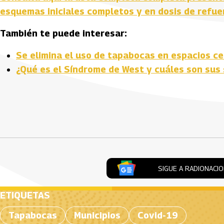
esquemas iniciales completos y en dosis de refue
También te puede interesar:
Se elimina el uso de tapabocas en espacios c
¿Qué es el Síndrome de West y cuáles son sus
Artículos Player
SIGUE A RADIONACI
ETIQUETAS
Tapabocas
Municipios
Covid-19