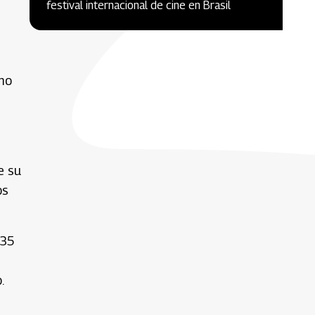
festival internacional de cine en Brasil
imo
e su
os
 35
.