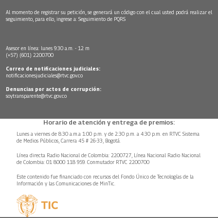
Al momento de registrar su petición, se generará un código con el cual usted podrá realizar el
seguimiento, para ello, ingrese a:
Seguimiento de PQRS
Asesor en línea: lunes 9:30 a.m. - 12 m
(+57) (601) 2200700
Correo de notificaciones judiciales:
notificacionesjudiciales@rtvc.gov.co
Denuncias por actos de corrupción:
soytransparente@rtvc.gov.co
Horario de atención y entrega de premios:
Lunes a viernes de 8:30 a.m.a 1:00 p.m. y de 2:30 p.m. a 4:30 p.m. en RTVC Sistema
de Medios Públicos, Carrera 45 # 26-33, Bogotá.
Línea directa Radio Nacional de Colombia: 2200727, Línea Nacional Radio Nacional
de Colombia: 01 8000 118 959. Conmutador RTVC 2200700
Este contenido fue financiado con recursos del Fondo Único de Tecnologías de la
Información y las Comunicaciones de MinTic.