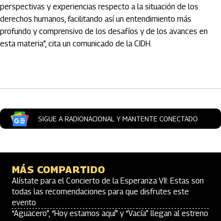
perspectivas y experiencias respecto a la situación de los
derechos humanos, facilitando así un entendimiento más
profundo y comprensivo de los desafíos y de los avances en
esta materia”, cita un comunicado de la CIDH.
Artículos Player
SIGUE A RADIONACIONAL Y MANTENTE CONECTADO
MÁS COMPARTIDO
Alístate para el Concierto de la Esperanza VII: Estas son
todas las recomendaciones para que disfrutes este
evento
“Aguacero”, “Hoy estamos aquí” y “Vacía” llegan al estreno