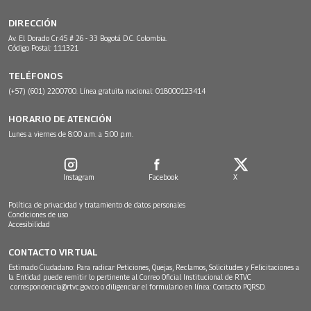
DIRECCIÓN
Av. El Dorado Cr.45 # 26 - 33 Bogotá D.C. Colombia.
Código Postal: 111321
TELÉFONOS
(+57) (601) 2200700. Línea gratuita nacional: 018000123414
HORARIO DE ATENCIÓN
Lunes a viernes de 8:00 a.m. a 5:00 p.m.
Instagram
Facebook
X
Política de privacidad y tratamiento de datos personales
Condiciones de uso
Accesibilidad
CONTACTO VIRTUAL
Estimado Ciudadano: Para radicar Peticiones, Quejas, Reclamos, Solicitudes y Felicitaciones a
la Entidad puede remitir lo pertinente al Correo Oficial Institucional de RTVC
correspondencia@rtvc.gov.co
o diligenciar el formulario en línea:
Contacto PQRSD.