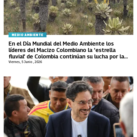
MEDIO AMBIENTE
En el Día Mundial del Medio Ambiente los
líderes del Macizo Colombiano la ‘estrella
fluvial’ de Colombia continúan su lucha por la
defensa del agua
Viernes, 5 Junio , 2026