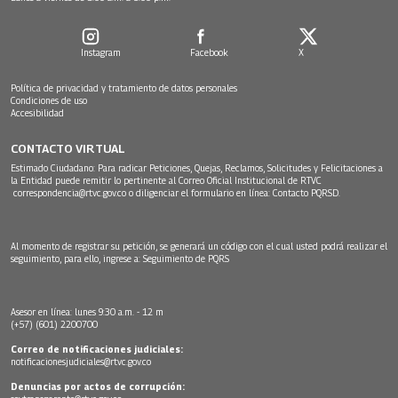
Instagram
Facebook
X
Política de privacidad y tratamiento de datos personales
Condiciones de uso
Accesibilidad
CONTACTO VIRTUAL
Estimado Ciudadano: Para radicar Peticiones, Quejas, Reclamos, Solicitudes y Felicitaciones a
la Entidad puede remitir lo pertinente al Correo Oficial Institucional de RTVC
correspondencia@rtvc.gov.co
o diligenciar el formulario en línea:
Contacto PQRSD.
Al momento de registrar su petición, se generará un código con el cual usted podrá realizar el
seguimiento, para ello, ingrese a:
Seguimiento de PQRS
Asesor en línea: lunes 9:30 a.m. - 12 m
(+57) (601) 2200700
Correo de notificaciones judiciales:
notificacionesjudiciales@rtvc.gov.co
Denuncias por actos de corrupción: