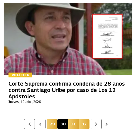
POLÍTICA
Corte Suprema confirma condena de 28 años
contra Santiago Uribe por caso de Los 12
Apóstoles
Jueves, 4 Junio , 2026
29
30
31
32
Página
Página actual
Página
Página