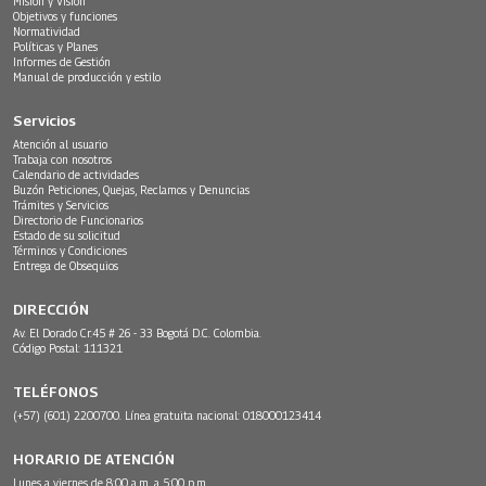
Misión y Visión
Objetivos y funciones
Normatividad
Políticas y Planes
Informes de Gestión
Manual de producción y estilo
Servicios
Atención al usuario
Trabaja con nosotros
Calendario de actividades
Buzón Peticiones, Quejas, Reclamos y Denuncias
Trámites y Servicios
Directorio de Funcionarios
Estado de su solicitud
Términos y Condiciones
Entrega de Obsequios
DIRECCIÓN
Av. El Dorado Cr.45 # 26 - 33 Bogotá D.C. Colombia.
Código Postal: 111321
TELÉFONOS
(+57) (601) 2200700. Línea gratuita nacional: 018000123414
HORARIO DE ATENCIÓN
Lunes a viernes de 8:00 a.m. a 5:00 p.m.