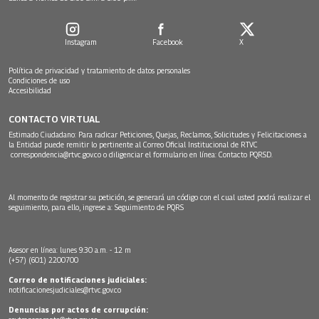
Instagram
Facebook
X
Política de privacidad y tratamiento de datos personales
Condiciones de uso
Accesibilidad
CONTACTO VIRTUAL
Estimado Ciudadano: Para radicar Peticiones, Quejas, Reclamos, Solicitudes y Felicitaciones a
la Entidad puede remitir lo pertinente al Correo Oficial Institucional de RTVC
correspondencia@rtvc.gov.co
o diligenciar el formulario en línea:
Contacto PQRSD.
Al momento de registrar su petición, se generará un código con el cual usted podrá realizar el
seguimiento, para ello, ingrese a:
Seguimiento de PQRS
Asesor en línea: lunes 9:30 a.m. - 12 m
(+57) (601) 2200700
Correo de notificaciones judiciales:
notificacionesjudiciales@rtvc.gov.co
Denuncias por actos de corrupción: