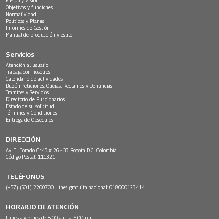
Misión y Visión
Objetivos y funciones
Normatividad
Políticas y Planes
Informes de Gestión
Manual de producción y estilo
Servicios
Atención al usuario
Trabaja con nosotros
Calendario de actividades
Buzón Peticiones, Quejas, Reclamos y Denuncias
Trámites y Servicios
Directorio de Funcionarios
Estado de su solicitud
Términos y Condiciones
Entrega de Obsequios
DIRECCIÓN
Av. El Dorado Cr.45 # 26 - 33 Bogotá D.C. Colombia.
Código Postal: 111321
TELÉFONOS
(+57) (601) 2200700. Línea gratuita nacional: 018000123414
HORARIO DE ATENCIÓN
Lunes a viernes de 8:00 a.m. a 5:00 p.m.