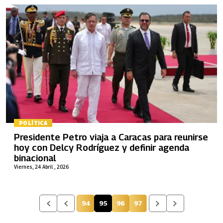
POLÍTICA
Presidente Petro viaja a Caracas para reunirse
hoy con Delcy Rodríguez y definir agenda
binacional
Viernes, 24 Abril , 2026
94
95
96
97
Página
Página actual
Página
Página