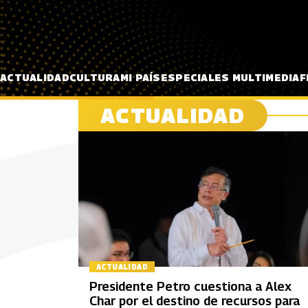
Pasar al contenido principal
ACTUALIDAD
CULTURA
MI PAÍS
ESPECIALES MULTIMEDIA
F
ACTUALIDAD
ACTUALIDAD
Presidente Petro cuestiona a Alex
Char por el destino de recursos para