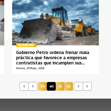
ECONOMÍA
Gobierno Petro ordena frenar mala
práctica que favorece a empresas
contratistas que incumplen sus
obligaciones
Viernes, 29 Mayo , 2026
39
40
41
42
Página
Página actual
Página
Página