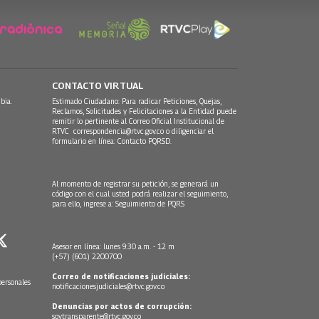
CONTACTO VIRTUAL
bia.
Estimado Ciudadano: Para radicar Peticiones, Quejas,
Reclamos, Solicitudes y Felicitaciones a la Entidad puede
remitir lo pertinente al Correo Oficial Institucional de
RTVC
correspondencia@rtvc.gov.co
o diligenciar el
formulario en línea:
Contacto PQRSD.
Al momento de registrar su petición, se generará un
código con el cual usted podrá realizar el seguimiento,
para ello, ingrese a:
Seguimiento de PQRS
Asesor en línea: lunes 9:30 a.m. - 12 m
(+57) (601) 2200700
Correo de notificaciones judiciales:
personales
notificacionesjudiciales@rtvc.gov.co
Denuncias por actos de corrupción:
soytransparente@rtvc.gov.co