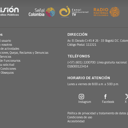
os
DIRECCIÓN
l usuario
Av. El Dorado Cr.45 # 26 - 33 Bogotá D.C. Colom
n nosotros
Código Postal: 111321
 de actividades
ciones, Quejas, Reclamos y Denuncias
TELÉFONOS
Servicios
 de Funcionarios
(+57) (601) 2200700. Línea gratuita nacional:
su solicitud
018000123414
 Condiciones
 Obsequios
HORARIO DE ATENCIÓN
Lunes a viernes de 8:00 a.m. a 5:00 p.m.
Instagram
Facebook
X
Política de privacidad y tratamiento de datos 
Condiciones de uso
Accesibilidad