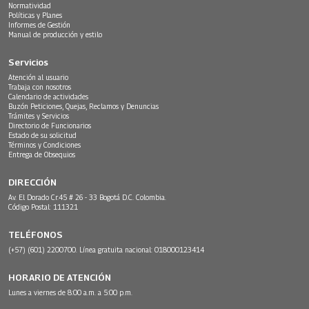
Normatividad
Políticas y Planes
Informes de Gestión
Manual de producción y estilo
Servicios
Atención al usuario
Trabaja con nosotros
Calendario de actividades
Buzón Peticiones, Quejas, Reclamos y Denuncias
Trámites y Servicios
Directorio de Funcionarios
Estado de su solicitud
Términos y Condiciones
Entrega de Obsequios
DIRECCIÓN
Av. El Dorado Cr.45 # 26 - 33 Bogotá D.C. Colombia.
Código Postal: 111321
TELÉFONOS
(+57) (601) 2200700. Línea gratuita nacional: 018000123414
HORARIO DE ATENCIÓN
Lunes a viernes de 8:00 a.m. a 5:00 p.m.