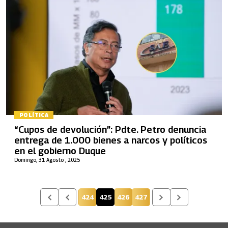
POLÍTICA
“Cupos de devolución”: Pdte. Petro denuncia
entrega de 1.000 bienes a narcos y políticos
en el gobierno Duque
Domingo, 31 Agosto , 2025
424
425
426
427
Página
Página actual
Página
Página