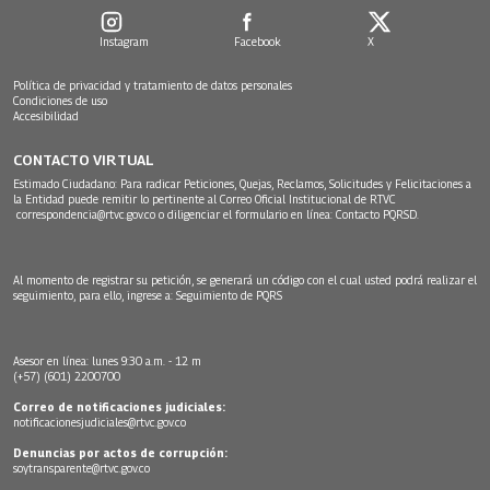
Instagram
Facebook
X
Política de privacidad y tratamiento de datos personales
Condiciones de uso
Accesibilidad
CONTACTO VIRTUAL
Estimado Ciudadano: Para radicar Peticiones, Quejas, Reclamos, Solicitudes y Felicitaciones a
la Entidad puede remitir lo pertinente al Correo Oficial Institucional de RTVC
correspondencia@rtvc.gov.co
o diligenciar el formulario en línea:
Contacto PQRSD.
Al momento de registrar su petición, se generará un código con el cual usted podrá realizar el
seguimiento, para ello, ingrese a:
Seguimiento de PQRS
Asesor en línea: lunes 9:30 a.m. - 12 m
(+57) (601) 2200700
Correo de notificaciones judiciales:
notificacionesjudiciales@rtvc.gov.co
Denuncias por actos de corrupción:
soytransparente@rtvc.gov.co