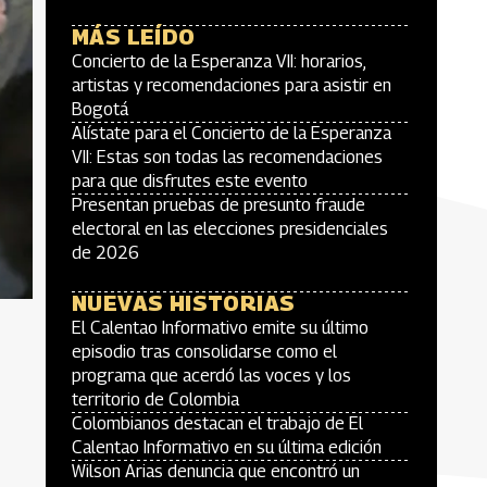
MÁS LEÍDO
Concierto de la Esperanza VII: horarios,
artistas y recomendaciones para asistir en
Bogotá
Alístate para el Concierto de la Esperanza
VII: Estas son todas las recomendaciones
para que disfrutes este evento
Presentan pruebas de presunto fraude
electoral en las elecciones presidenciales
de 2026
NUEVAS HISTORIAS
El Calentao Informativo emite su último
episodio tras consolidarse como el
programa que acerdó las voces y los
territorio de Colombia
Colombianos destacan el trabajo de El
Calentao Informativo en su última edición
Wilson Arias denuncia que encontró un