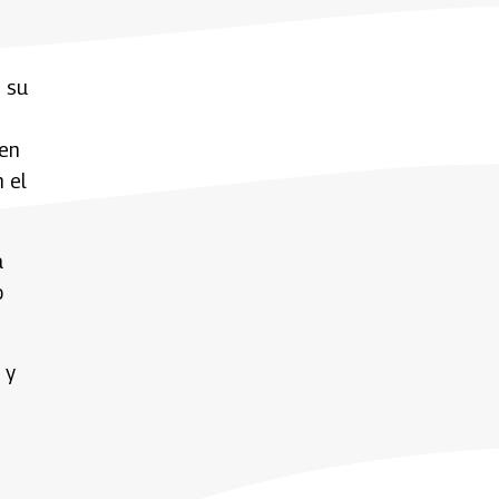
n su
men
n el
a
o
 y