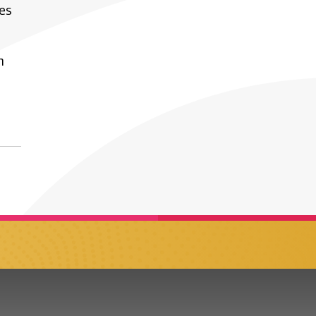
res
n