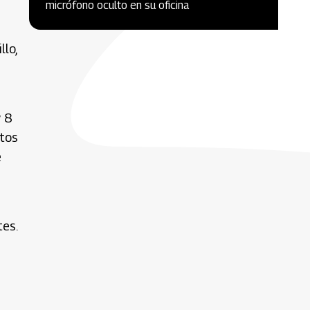
micrófono oculto en su oficina
lo,
y 8
ntos
e
es.