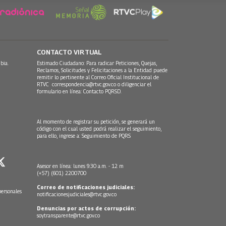
CONTACTO VIRTUAL
bia.
Estimado Ciudadano: Para radicar Peticiones, Quejas,
Reclamos, Solicitudes y Felicitaciones a la Entidad puede
remitir lo pertinente al Correo Oficial Institucional de
RTVC
correspondencia@rtvc.gov.co
o diligenciar el
formulario en línea:
Contacto PQRSD.
Al momento de registrar su petición, se generará un
código con el cual usted podrá realizar el seguimiento,
para ello, ingrese a:
Seguimiento de PQRS
Asesor en línea: lunes 9:30 a.m. - 12 m
(+57) (601) 2200700
Correo de notificaciones judiciales:
personales
notificacionesjudiciales@rtvc.gov.co
Denuncias por actos de corrupción:
soytransparente@rtvc.gov.co