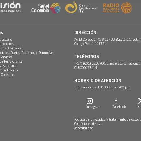
os
DIRECCIÓN
l usuario
Av. El Dorado Cr.45 # 26 - 33 Bogotá D.C. Colom
n nosotros
Código Postal: 111321
 de actividades
ciones, Quejas, Reclamos y Denuncias
TELÉFONOS
Servicios
 de Funcionarios
(+57) (601) 2200700. Línea gratuita nacional:
su solicitud
018000123414
 Condiciones
 Obsequios
HORARIO DE ATENCIÓN
Lunes a viernes de 8:00 a.m. a 5:00 p.m.
Instagram
Facebook
X
Política de privacidad y tratamiento de datos 
Condiciones de uso
Accesibilidad