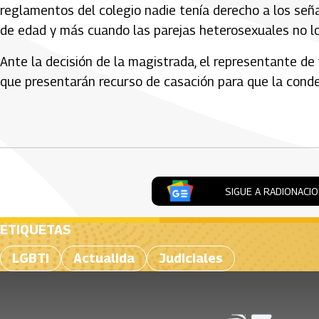
reglamentos del colegio nadie tenía derecho a los señ
de edad y más cuando las parejas heterosexuales no lo
Ante la decisión de la magistrada, el representante de 
que presentarán recurso de casación para que la conde
Artículos Player
SIGUE A RADIONACI
ETIQUETAS
LGBTI
Actualida
Judiciales