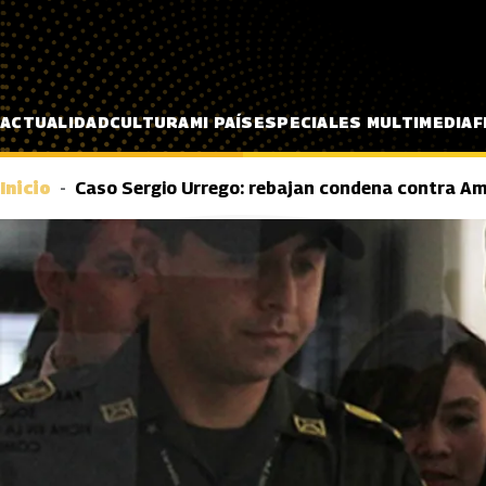
Pasar al contenido principal
ACTUALIDAD
CULTURA
MI PAÍS
ESPECIALES MULTIMEDIA
F
Inicio
Caso Sergio Urrego: rebajan condena contra A