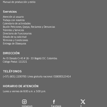
Manual de producción y estilo
Servicios
Atención al usuario
Trabaja con nosotros
Calendario de actividades
Buzón Peticiones, Quejas, Reclamos y Denuncias
Trámites y Servicios
Directorio de Funcionarios
Estado de su solicitud
Términos y Condiciones
Entrega de Obsequios
DIRECCIÓN
Av. El Dorado Cr.45 # 26 - 33 Bogotá D.C. Colombia.
Código Postal: 111321
TELÉFONOS
(+57) (601) 2200700. Línea gratuita nacional: 018000123414
HORARIO DE ATENCIÓN
Lunes a viernes de 8:00 a.m. a 5:00 p.m.
Instagram
Facebook
X