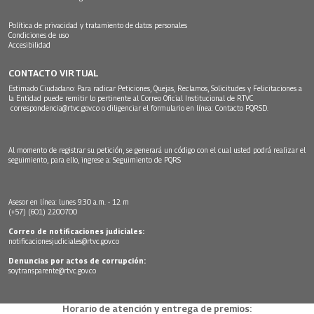
Política de privacidad y tratamiento de datos personales
Condiciones de uso
Accesibilidad
CONTACTO VIRTUAL
Estimado Ciudadano: Para radicar Peticiones, Quejas, Reclamos, Solicitudes y Felicitaciones a
la Entidad puede remitir lo pertinente al Correo Oficial Institucional de RTVC
correspondencia@rtvc.gov.co
o diligenciar el formulario en línea:
Contacto PQRSD.
Al momento de registrar su petición, se generará un código con el cual usted podrá realizar el
seguimiento, para ello, ingrese a:
Seguimiento de PQRS
Asesor en línea: lunes 9:30 a.m. - 12 m
(+57) (601) 2200700
Correo de notificaciones judiciales:
notificacionesjudiciales@rtvc.gov.co
Denuncias por actos de corrupción:
soytransparente@rtvc.gov.co
Horario de atención y entrega de premios: