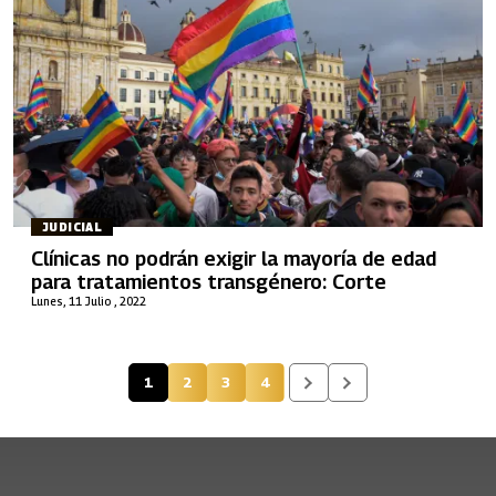
JUDICIAL
Clínicas no podrán exigir la mayoría de edad
para tratamientos transgénero: Corte
Lunes, 11 Julio , 2022
1
2
3
4
Página actual
Página
Página
Página