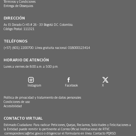
Términos y Condiciones
Entrega de Obsequios
DIRECCIÓN
Av. El Dorado Cr.45 # 26 - 33 Bogotá D.C. Colombia.
Código Postal: 111321
TELÉFONOS
(+57) (601) 2200700. Línea gratuita nacional: 018000123414
HORARIO DE ATENCIÓN
Lunes a viernes de 8:00 a.m. a 5:00 p.m.
Instagram
Facebook
X
Política de privacidad y tratamiento de datos personales
Condiciones de uso
Accesibilidad
CONTACTO VIRTUAL
Estimado Ciudadano: Para radicar Peticiones, Quejas, Reclamos, Solicitudes y Felicitaciones a
la Entidad puede remitir lo pertinente al Correo Oficial Institucional de RTVC
correspondencia@rtvc.gov.co
o diligenciar el formulario en línea:
Contacto PQRSD.