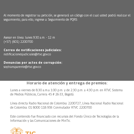
Al momento de registrar su petición, se generará un código con el cual usted podrá realizar el
seguimiento, para ello, ingrese a:
Seguimiento de PQRS
Asesor en línea: lunes 9:30 a.m. - 12 m
(+57) (601) 2200700
Correo de notificaciones judiciales:
notificacionesjudiciales@rtvc.gov.co
Denuncias por actos de corrupción:
soytransparente@rtvc.gov.co
Horario de atención y entrega de premios:
Lunes a viernes de 8:30 a.m.a 1:00 p.m. y de 2:30 p.m. a 4:30 p.m. en RTVC Sistema
de Medios Públicos, Carrera 45 # 26-33, Bogotá.
Línea directa Radio Nacional de Colombia: 2200727, Línea Nacional Radio Nacional
de Colombia: 01 8000 118 959. Conmutador RTVC 2200700
Este contenido fue financiado con recursos del Fondo Único de Tecnologías de la
Información y las Comunicaciones de MinTic.