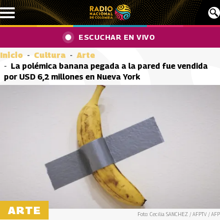
Pasar al contenido principal
ESCUCHAR EN VIVO
Inicio
Cultura
Arte
La polémica banana pegada a la pared fue vendida
por USD 6,2 millones en Nueva York
ARTE
Foto: Cecilia SANCHEZ / AFPTV / AFP