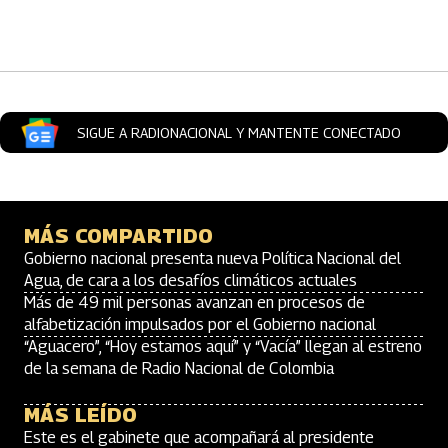
Artículos Player
SIGUE A RADIONACIONAL Y MANTENTE CONECTADO
MÁS COMPARTIDO
Gobierno nacional presenta nueva Política Nacional del
Agua, de cara a los desafíos climáticos actuales
Más de 49 mil personas avanzan en procesos de
alfabetización impulsados por el Gobierno nacional
“Aguacero”, “Hoy estamos aquí” y “Vacía” llegan al estreno
de la semana de Radio Nacional de Colombia
MÁS LEÍDO
Este es el gabinete que acompañará al presidente