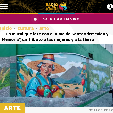
Pasar al contenido principal
ESCUCHAR EN VIVO
Inicio
Cultura
Arte
Un mural que late con el alma de Santander: "Vida y
Memoria", un tributo a las mujeres y a la tierra
ARTE
Foto: Julián Villamizar