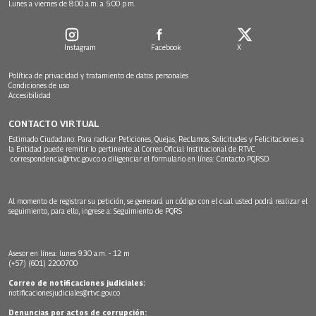
Lunes a viernes de 8:00 a.m. a 5:00 p.m.
Instagram
Facebook
X
Política de privacidad y tratamiento de datos personales
Condiciones de uso
Accesibilidad
CONTACTO VIRTUAL
Estimado Ciudadano: Para radicar Peticiones, Quejas, Reclamos, Solicitudes y Felicitaciones a
la Entidad puede remitir lo pertinente al Correo Oficial Institucional de RTVC
correspondencia@rtvc.gov.co
o diligenciar el formulario en línea:
Contacto PQRSD.
Al momento de registrar su petición, se generará un código con el cual usted podrá realizar el
seguimiento, para ello, ingrese a:
Seguimiento de PQRS
Asesor en línea: lunes 9:30 a.m. - 12 m
(+57) (601) 2200700
Correo de notificaciones judiciales:
notificacionesjudiciales@rtvc.gov.co
Denuncias por actos de corrupción: