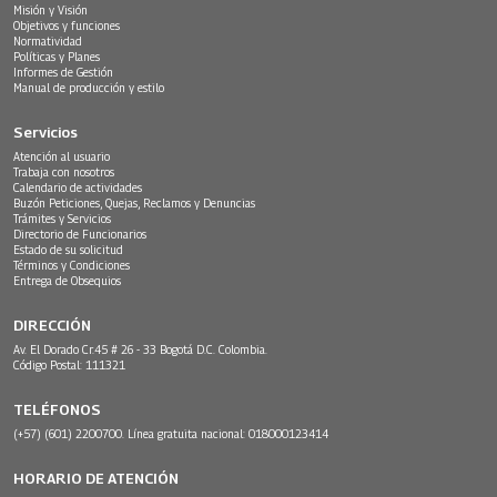
Misión y Visión
Objetivos y funciones
Normatividad
Políticas y Planes
Informes de Gestión
Manual de producción y estilo
Servicios
Atención al usuario
Trabaja con nosotros
Calendario de actividades
Buzón Peticiones, Quejas, Reclamos y Denuncias
Trámites y Servicios
Directorio de Funcionarios
Estado de su solicitud
Términos y Condiciones
Entrega de Obsequios
DIRECCIÓN
Av. El Dorado Cr.45 # 26 - 33 Bogotá D.C. Colombia.
Código Postal: 111321
TELÉFONOS
(+57) (601) 2200700. Línea gratuita nacional: 018000123414
HORARIO DE ATENCIÓN