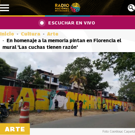
Pasar al contenido principal
ESCUCHAR EN VIVO
Inicio
Cultura
Arte
En homenaje a la memoria pintan en Florencia el
mural 'Las cuchas tienen razón'
ARTE
Foto: Coordosac Caquetá