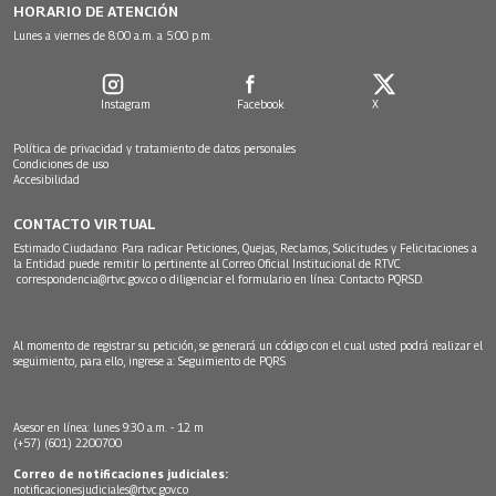
HORARIO DE ATENCIÓN
Lunes a viernes de 8:00 a.m. a 5:00 p.m.
Instagram
Facebook
X
Política de privacidad y tratamiento de datos personales
Condiciones de uso
Accesibilidad
CONTACTO VIRTUAL
Estimado Ciudadano: Para radicar Peticiones, Quejas, Reclamos, Solicitudes y Felicitaciones a
la Entidad puede remitir lo pertinente al Correo Oficial Institucional de RTVC
correspondencia@rtvc.gov.co
o diligenciar el formulario en línea:
Contacto PQRSD.
Al momento de registrar su petición, se generará un código con el cual usted podrá realizar el
seguimiento, para ello, ingrese a:
Seguimiento de PQRS
Asesor en línea: lunes 9:30 a.m. - 12 m
(+57) (601) 2200700
Correo de notificaciones judiciales:
notificacionesjudiciales@rtvc.gov.co