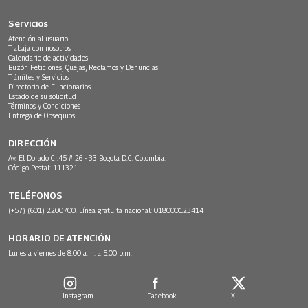
Servicios
Atención al usuario
Trabaja con nosotros
Calendario de actividades
Buzón Peticiones, Quejas, Reclamos y Denuncias
Trámites y Servicios
Directorio de Funcionarios
Estado de su solicitud
Términos y Condiciones
Entrega de Obsequios
DIRECCIÓN
Av. El Dorado Cr.45 # 26 - 33 Bogotá D.C. Colombia.
Código Postal: 111321
TELÉFONOS
(+57) (601) 2200700. Línea gratuita nacional: 018000123414
HORARIO DE ATENCIÓN
Lunes a viernes de 8:00 a.m. a 5:00 p.m.
Instagram
Facebook
X