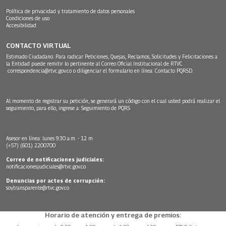
Política de privacidad y tratamiento de datos personales
Condiciones de uso
Accesibilidad
CONTACTO VIRTUAL
Estimado Ciudadano: Para radicar Peticiones, Quejas, Reclamos, Solicitudes y Felicitaciones a
la Entidad puede remitir lo pertinente al Correo Oficial Institucional de RTVC
correspondencia@rtvc.gov.co
o diligenciar el formulario en línea:
Contacto PQRSD.
Al momento de registrar su petición, se generará un código con el cual usted podrá realizar el
seguimiento, para ello, ingrese a:
Seguimiento de PQRS
Asesor en línea: lunes 9:30 a.m. - 12 m
(+57) (601) 2200700
Correo de notificaciones judiciales:
notificacionesjudiciales@rtvc.gov.co
Denuncias por actos de corrupción:
soytransparente@rtvc.gov.co
Horario de atención y entrega de premios: