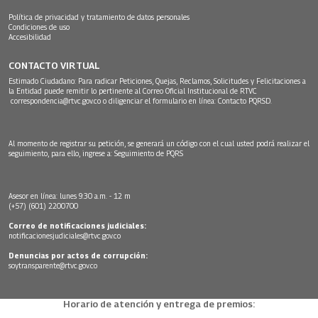
Política de privacidad y tratamiento de datos personales
Condiciones de uso
Accesibilidad
CONTACTO VIRTUAL
Estimado Ciudadano: Para radicar Peticiones, Quejas, Reclamos, Solicitudes y Felicitaciones a
la Entidad puede remitir lo pertinente al Correo Oficial Institucional de RTVC
correspondencia@rtvc.gov.co
o diligenciar el formulario en línea:
Contacto PQRSD.
Al momento de registrar su petición, se generará un código con el cual usted podrá realizar el
seguimiento, para ello, ingrese a:
Seguimiento de PQRS
Asesor en línea: lunes 9:30 a.m. - 12 m
(+57) (601) 2200700
Correo de notificaciones judiciales:
notificacionesjudiciales@rtvc.gov.co
Denuncias por actos de corrupción:
soytransparente@rtvc.gov.co
Horario de atención y entrega de premios: