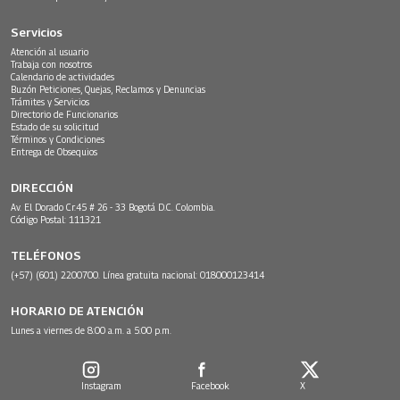
Servicios
Atención al usuario
Trabaja con nosotros
Calendario de actividades
Buzón Peticiones, Quejas, Reclamos y Denuncias
Trámites y Servicios
Directorio de Funcionarios
Estado de su solicitud
Términos y Condiciones
Entrega de Obsequios
DIRECCIÓN
Av. El Dorado Cr.45 # 26 - 33 Bogotá D.C. Colombia.
Código Postal: 111321
TELÉFONOS
(+57) (601) 2200700. Línea gratuita nacional: 018000123414
HORARIO DE ATENCIÓN
Lunes a viernes de 8:00 a.m. a 5:00 p.m.
Instagram
Facebook
X