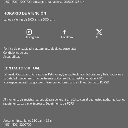
(+57) (601) 2200700. Línea gratuita nacional: 018000123414
HORARIO DE ATENCIÓN
Lunes a viernes de 8:00 a.m. a 5:00 p.m.
Instagram
Facebook
X
Política de privacidad y tratamiento de datos personales
Condiciones de uso
Accesibilidad
CONTACTO VIRTUAL
Estimado Ciudadano: Para radicar Peticiones, Quejas, Reclamos, Solicitudes y Felicitaciones a
la Entidad puede remitir lo pertinente al Correo Oficial Institucional de RTVC
correspondencia@rtvc.gov.co
o diligenciar el formulario en línea:
Contacto PQRSD.
Al momento de registrar su petición, se generará un código con el cual usted podrá realizar el
seguimiento, para ello, ingrese a:
Seguimiento de PQRS
Asesor en línea: lunes 9:30 a.m. - 12 m
(+57) (601) 2200700