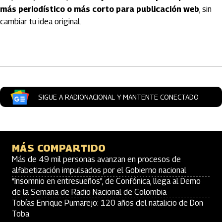
más periodístico o más corto para publicación web
, sin
cambiar tu idea original.
Artículos Player
SIGUE A RADIONACIONAL Y MANTENTE CONECTADO
MÁS COMPARTIDO
Más de 49 mil personas avanzan en procesos de
alfabetización impulsados por el Gobierno nacional
“Insomnio en entresueños”, de Confónica, llega al Demo
de la Semana de Radio Nacional de Colombia
Tobías Enrique Pumarejo: 120 años del natalicio de Don
Toba