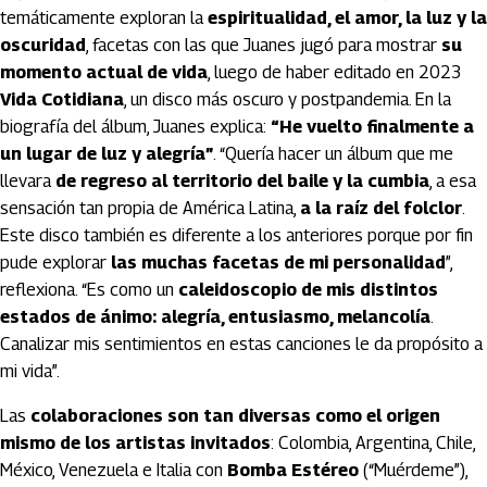
temáticamente exploran la
espiritualidad, el amor, la luz y la
oscuridad
, facetas con las que Juanes jugó para mostrar
su
momento actual de vida
, luego de haber editado en 2023
Vida Cotidiana
, un disco más oscuro y postpandemia. En la
biografía del álbum, Juanes explica:
“He vuelto finalmente a
un lugar de luz y alegría”
. “Quería hacer un álbum que me
llevara
de regreso al territorio del baile y la cumbia
, a esa
sensación tan propia de América Latina,
a la raíz del folclor
.
Este disco también es diferente a los anteriores porque por fin
pude explorar
las muchas facetas de mi personalidad
”,
reflexiona. “Es como un
caleidoscopio de mis distintos
estados de ánimo: alegría, entusiasmo, melancolía
.
Canalizar mis sentimientos en estas canciones le da propósito a
mi vida”.
Las
colaboraciones son tan diversas como el origen
mismo de los artistas invitados
: Colombia, Argentina, Chile,
México, Venezuela e Italia con
Bomba Estéreo
(“Muérdeme”),