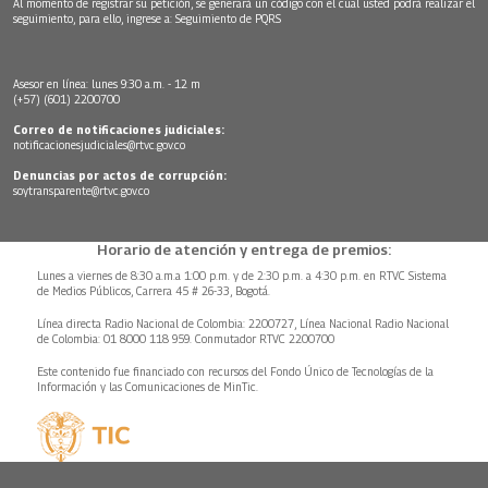
Al momento de registrar su petición, se generará un código con el cual usted podrá realizar el
seguimiento, para ello, ingrese a:
Seguimiento de PQRS
Asesor en línea: lunes 9:30 a.m. - 12 m
(+57) (601) 2200700
Correo de notificaciones judiciales:
notificacionesjudiciales@rtvc.gov.co
Denuncias por actos de corrupción:
soytransparente@rtvc.gov.co
Horario de atención y entrega de premios:
Lunes a viernes de 8:30 a.m.a 1:00 p.m. y de 2:30 p.m. a 4:30 p.m. en RTVC Sistema
de Medios Públicos, Carrera 45 # 26-33, Bogotá.
Línea directa Radio Nacional de Colombia: 2200727, Línea Nacional Radio Nacional
de Colombia: 01 8000 118 959. Conmutador RTVC 2200700
Este contenido fue financiado con recursos del Fondo Único de Tecnologías de la
Información y las Comunicaciones de MinTic.