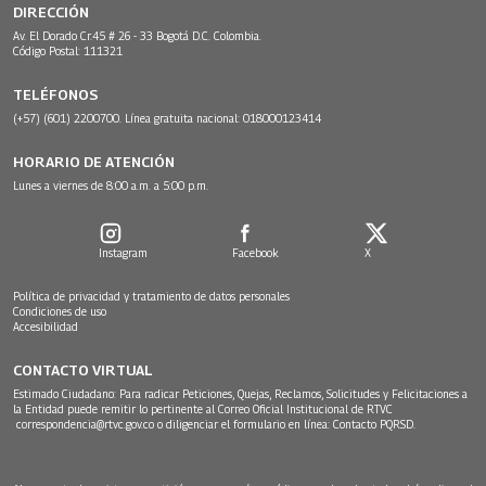
DIRECCIÓN
Av. El Dorado Cr.45 # 26 - 33 Bogotá D.C. Colombia.
Código Postal: 111321
TELÉFONOS
(+57) (601) 2200700. Línea gratuita nacional: 018000123414
HORARIO DE ATENCIÓN
Lunes a viernes de 8:00 a.m. a 5:00 p.m.
Instagram
Facebook
X
Política de privacidad y tratamiento de datos personales
Condiciones de uso
Accesibilidad
CONTACTO VIRTUAL
Estimado Ciudadano: Para radicar Peticiones, Quejas, Reclamos, Solicitudes y Felicitaciones a
la Entidad puede remitir lo pertinente al Correo Oficial Institucional de RTVC
correspondencia@rtvc.gov.co
o diligenciar el formulario en línea:
Contacto PQRSD.