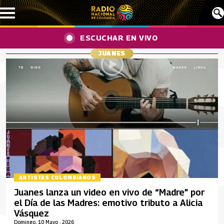
Pasar al contenido principal
ESCUCHAR EN VIVO
JUANES
ARTISTAS COLOMBIANOS
Juanes lanza un video en vivo de “Madre” por
el Día de las Madres: emotivo tributo a Alicia
Vásquez
Domingo, 10 Mayo , 2026