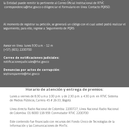
la Entidad puede remitir lo pertinente al Correo Oficial Institucional de RTVC
correspondencia@rtvc.gov.co
o diligenciar el formulario en línea:
Contacto PQRSD.
Al momento de registrar su petición, se generará un código con el cual usted podrá realizar el
seguimiento, para ello, ingrese a:
Seguimiento de PQRS
Asesor en línea: lunes 9:30 a.m. - 12 m
(+57) (601) 2200700
Correo de notificaciones judiciales:
notificacionesjudiciales@rtvc.gov.co
Denuncias por actos de corrupción:
soytransparente@rtvc.gov.co
Horario de atención y entrega de premios:
Lunes a viernes de 8:30 a.m.a 1:00 p.m. y de 2:30 p.m. a 4:30 p.m. en RTVC Sistema
de Medios Públicos, Carrera 45 # 26-33, Bogotá.
Línea directa Radio Nacional de Colombia: 2200727, Línea Nacional Radio Nacional
de Colombia: 01 8000 118 959. Conmutador RTVC 2200700
Este contenido fue financiado con recursos del Fondo Único de Tecnologías de la
Información y las Comunicaciones de MinTic.