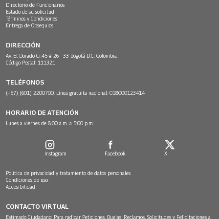
Directorio de Funcionarios
Estado de su solicitud
Términos y Condiciones
Entrega de Obsequios
DIRECCIÓN
Av. El Dorado Cr.45 # 26 - 33 Bogotá D.C. Colombia.
Código Postal: 111321
TELÉFONOS
(+57) (601) 2200700. Línea gratuita nacional: 018000123414
HORARIO DE ATENCIÓN
Lunes a viernes de 8:00 a.m. a 5:00 p.m.
Instagram
Facebook
X
Política de privacidad y tratamiento de datos personales
Condiciones de uso
Accesibilidad
CONTACTO VIRTUAL
Estimado Ciudadano: Para radicar Peticiones, Quejas, Reclamos, Solicitudes y Felicitaciones a