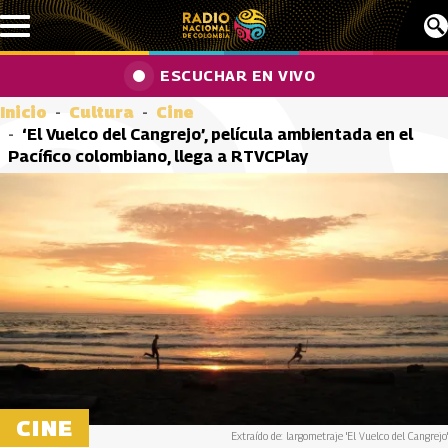
Pasar al contenido principal
ESCUCHAR EN VIVO
Inicio
Cultura
Cine
‘El Vuelco del Cangrejo’, película ambientada en el
Pacífico colombiano, llega a RTVCPlay
CINE
Extraído de: largometraje 'El Vuelco del Cangrejo'