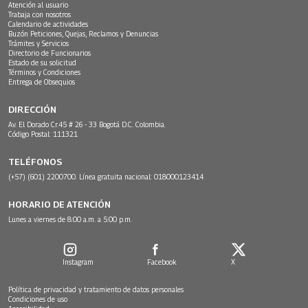
Atención al usuario
Trabaja con nosotros
Calendario de actividades
Buzón Peticiones, Quejas, Reclamos y Denuncias
Trámites y Servicios
Directorio de Funcionarios
Estado de su solicitud
Términos y Condiciones
Entrega de Obsequios
DIRECCIÓN
Av. El Dorado Cr.45 # 26 - 33 Bogotá D.C. Colombia.
Código Postal: 111321
TELÉFONOS
(+57) (601) 2200700. Línea gratuita nacional: 018000123414
HORARIO DE ATENCIÓN
Lunes a viernes de 8:00 a.m. a 5:00 p.m.
Instagram
Facebook
X
Política de privacidad y tratamiento de datos personales
Condiciones de uso