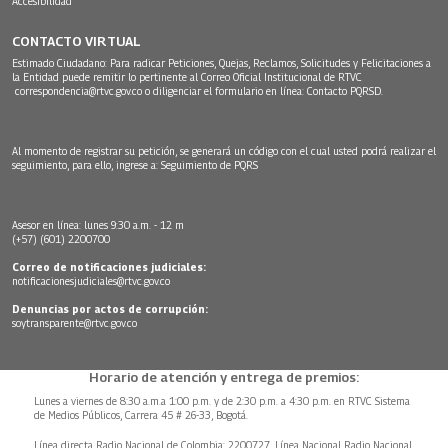
Accesibilidad
CONTACTO VIRTUAL
Estimado Ciudadano: Para radicar Peticiones, Quejas, Reclamos, Solicitudes y Felicitaciones a
la Entidad puede remitir lo pertinente al Correo Oficial Institucional de RTVC
correspondencia@rtvc.gov.co
o diligenciar el formulario en línea:
Contacto PQRSD.
Al momento de registrar su petición, se generará un código con el cual usted podrá realizar el
seguimiento, para ello, ingrese a:
Seguimiento de PQRS
Asesor en línea: lunes 9:30 a.m. - 12 m
(+57) (601) 2200700
Correo de notificaciones judiciales:
notificacionesjudiciales@rtvc.gov.co
Denuncias por actos de corrupción:
soytransparente@rtvc.gov.co
Horario de atención y entrega de premios:
Lunes a viernes de 8:30 a.m.a 1:00 p.m. y de 2:30 p.m. a 4:30 p.m. en RTVC Sistema
de Medios Públicos, Carrera 45 # 26-33, Bogotá.
Línea directa Radio Nacional de Colombia: 2200727, Línea Nacional Radio Nacional