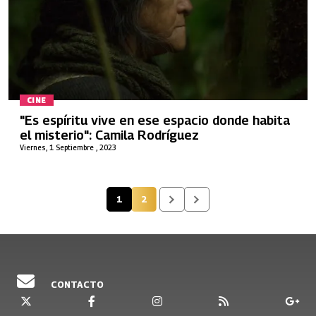
CINE
"Es espíritu vive en ese espacio donde habita
el misterio": Camila Rodríguez
Viernes, 1 Septiembre , 2023
1
2
Página actual
Página
CONTACTO