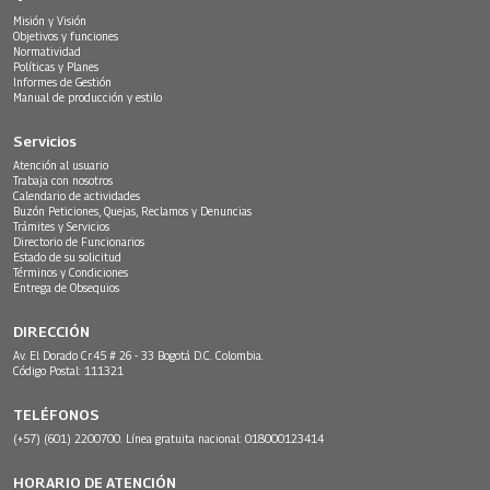
Misión y Visión
Objetivos y funciones
Normatividad
Políticas y Planes
Informes de Gestión
Manual de producción y estilo
Servicios
Atención al usuario
Trabaja con nosotros
Calendario de actividades
Buzón Peticiones, Quejas, Reclamos y Denuncias
Trámites y Servicios
Directorio de Funcionarios
Estado de su solicitud
Términos y Condiciones
Entrega de Obsequios
DIRECCIÓN
Av. El Dorado Cr.45 # 26 - 33 Bogotá D.C. Colombia.
Código Postal: 111321
TELÉFONOS
(+57) (601) 2200700. Línea gratuita nacional: 018000123414
HORARIO DE ATENCIÓN