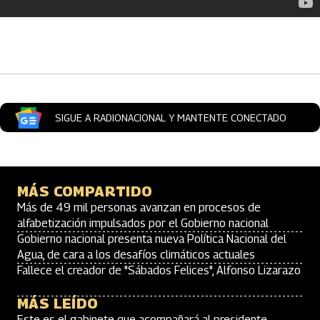
Artículos Player
SIGUE A RADIONACIONAL Y MANTENTE CONECTADO
MÁS COMPARTIDO
Más de 49 mil personas avanzan en procesos de
alfabetización impulsados por el Gobierno nacional
Gobierno nacional presenta nueva Política Nacional del
Agua, de cara a los desafíos climáticos actuales
Fallece el creador de "Sábados Felices", Alfonso Lizarazo
MÁS LEÍDO
Este es el gabinete que acompañará al presidente