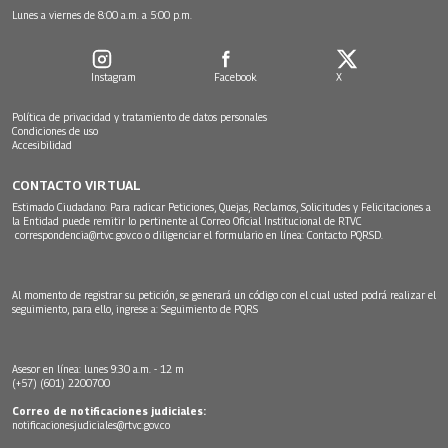
Lunes a viernes de 8:00 a.m. a 5:00 p.m.
Instagram
Facebook
X
Política de privacidad y tratamiento de datos personales
Condiciones de uso
Accesibilidad
CONTACTO VIRTUAL
Estimado Ciudadano: Para radicar Peticiones, Quejas, Reclamos, Solicitudes y Felicitaciones a
la Entidad puede remitir lo pertinente al Correo Oficial Institucional de RTVC
correspondencia@rtvc.gov.co
o diligenciar el formulario en línea:
Contacto PQRSD.
Al momento de registrar su petición, se generará un código con el cual usted podrá realizar el
seguimiento, para ello, ingrese a:
Seguimiento de PQRS
Asesor en línea: lunes 9:30 a.m. - 12 m
(+57) (601) 2200700
Correo de notificaciones judiciales:
notificacionesjudiciales@rtvc.gov.co