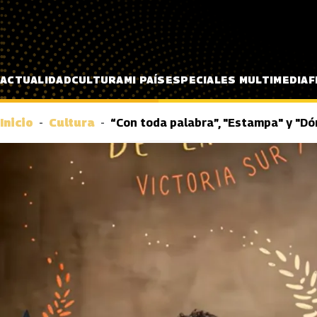
Pasar al contenido principal
ACTUALIDAD
CULTURA
MI PAÍS
ESPECIALES MULTIMEDIA
F
Inicio
Cultura
“Con toda palabra”, "Estampa" y "Dó