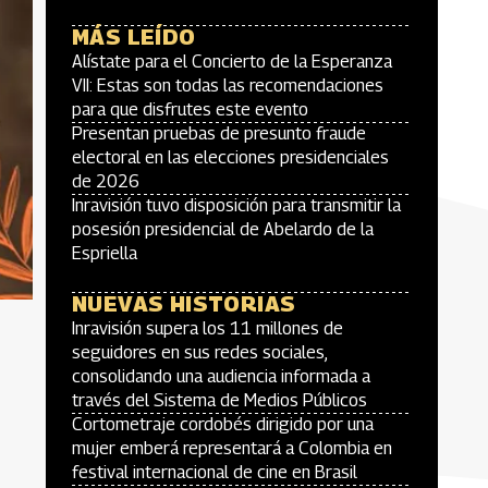
MÁS LEÍDO
Alístate para el Concierto de la Esperanza
VII: Estas son todas las recomendaciones
para que disfrutes este evento
Presentan pruebas de presunto fraude
electoral en las elecciones presidenciales
de 2026
Inravisión tuvo disposición para transmitir la
posesión presidencial de Abelardo de la
Espriella
NUEVAS HISTORIAS
Inravisión supera los 11 millones de
seguidores en sus redes sociales,
consolidando una audiencia informada a
través del Sistema de Medios Públicos
Cortometraje cordobés dirigido por una
mujer emberá representará a Colombia en
festival internacional de cine en Brasil