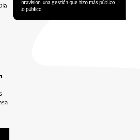
Inravisión: una gestión que hizo más público
bia
lo público
n
s
asa