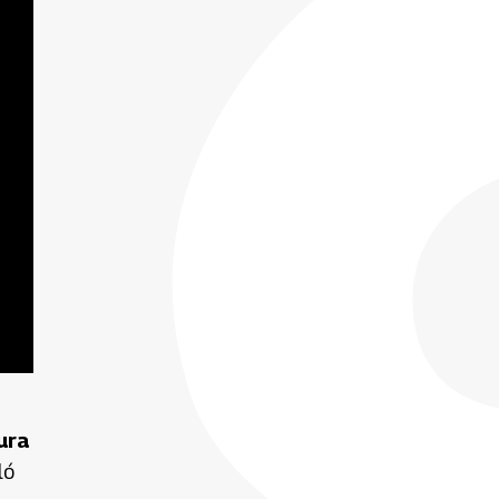
ura
ló