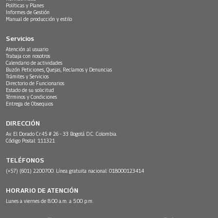
Políticas y Planes
Informes de Gestión
Manual de producción y estilo
Servicios
Atención al usuario
Trabaja con nosotros
Calendario de actividades
Buzón Peticiones, Quejas, Reclamos y Denuncias
Trámites y Servicios
Directorio de Funcionarios
Estado de su solicitud
Términos y Condiciones
Entrega de Obsequios
DIRECCIÓN
Av. El Dorado Cr.45 # 26 - 33 Bogotá D.C. Colombia.
Código Postal: 111321
TELÉFONOS
(+57) (601) 2200700. Línea gratuita nacional: 018000123414
HORARIO DE ATENCIÓN
Lunes a viernes de 8:00 a.m. a 5:00 p.m.