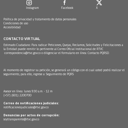
Instagram
Facebook
X
Política de privacidad y tratamiento de datos personales
Condiciones de uso
Accesibilidad
CONTACTO VIRTUAL
Estimado Ciudadano: Para radicar Peticiones, Quejas, Reclamos, Solicitudes y Felicitaciones a
la Entidad puede remitir lo pertinente al Correo Oficial Institucional de RTVC
correspondencia@rtvc.gov.co
o diligenciar el formulario en línea:
Contacto PQRSD.
Al momento de registrar su petición, se generará un código con el cual usted podrá realizar el
seguimiento, para ello, ingrese a:
Seguimiento de PQRS
Asesor en línea: lunes 9:30 a.m. - 12 m
(+57) (601) 2200700
Correo de notificaciones judiciales:
notificacionesjudiciales@rtvc.gov.co
Denuncias por actos de corrupción:
soytransparente@rtvc.gov.co