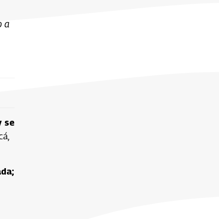
o a
y se
cá,
ada;