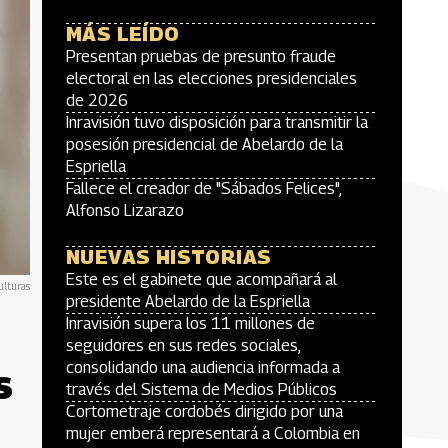
MÁS LEÍDO
Presentan pruebas de presunto fraude
electoral en las elecciones presidenciales
de 2026
Inravisión tuvo disposición para transmitir la
posesión presidencial de Abelardo de la
Espriella
Fallece el creador de "Sábados Felices",
Alfonso Lizarazo
NUEVAS HISTORIAS
Este es el gabinete que acompañará al
lturas
presidente Abelardo de la Espriella
Inravisión supera los 11 millones de
seguidores en sus redes sociales,
consolidando una audiencia informada a
s
través del Sistema de Medios Públicos
Cortometraje cordobés dirigido por una
mujer emberá representará a Colombia en