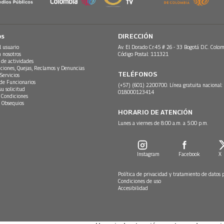
os
DIRECCIÓN
l usuario
Av. El Dorado Cr.45 # 26 - 33 Bogotá D.C. Colom
n nosotros
Código Postal: 111321
 de actividades
ciones, Quejas, Reclamos y Denuncias
TELÉFONOS
Servicios
 de Funcionarios
(+57) (601) 2200700. Línea gratuita nacional:
su solicitud
018000123414
 Condiciones
 Obsequios
HORARIO DE ATENCIÓN
Lunes a viernes de 8:00 a.m. a 5:00 p.m.
Instagram
Facebook
X
Política de privacidad y tratamiento de datos 
Condiciones de uso
Accesibilidad