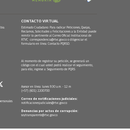
CONTACTO VIRTUAL
bia.
Estimado Ciudadano: Para radicar Peticiones, Quejas,
Reclamos, Solicitudes y Felicitaciones a la Entidad puede
remitir lo pertinente al Correo Oficial Institucional de
RTVC
correspondencia@rtvc.gov.co
o diligenciar el
formulario en línea:
Contacto PQRSD.
Al momento de registrar su petición, se generará un
código con el cual usted podrá realizar el seguimiento,
para ello, ingrese a:
Seguimiento de PQRS
Asesor en línea: lunes 9:30 a.m. - 12 m
(+57) (601) 2200700
Correo de notificaciones judiciales:
personales
notificacionesjudiciales@rtvc.gov.co
Denuncias por actos de corrupción:
soytransparente@rtvc.gov.co