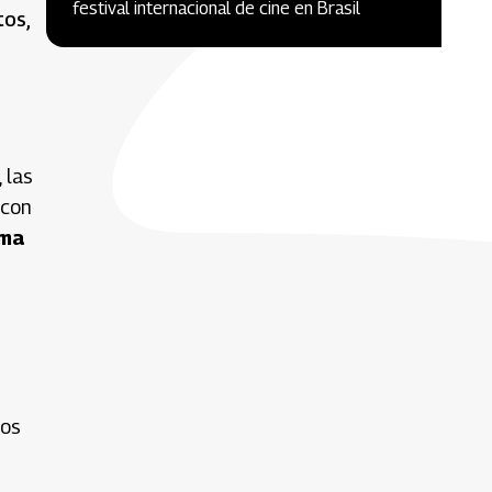
festival internacional de cine en Brasil
tos,
 las
 con
ema
sos