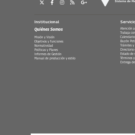
Institucional
Servici
Quiénes Somos
Atención a
Trabaja co
Calendario
Misión y Visión
Buzón Peti
Objetivos y funciones
Trámites y 
Normatividad
Directorio
Políticas y Planes
Estado de 
Informes de Gestión
Términos y
Manual de producción y estilo
Entrega de