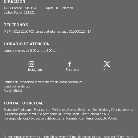
DIRECCIÓN
Av. El Dorado Cr.45 # 26 - 33 Bogotá D.C. Colombia.
Código Postal: 111321
TELÉFONOS
(+57) (601) 2200700. Línea gratuita nacional: 018000123414
HORARIO DE ATENCIÓN
Lunes a viernes de 8:00 a.m. a 5:00 p.m.
Instagram
Facebook
X
Política de privacidad y tratamiento de datos personales
Condiciones de uso
Accesibilidad
CONTACTO VIRTUAL
Estimado Ciudadano: Para radicar Peticiones, Quejas, Reclamos, Solicitudes y Felicitaciones a
la Entidad puede remitir lo pertinente al Correo Oficial Institucional de RTVC
correspondencia@rtvc.gov.co
o diligenciar el formulario en línea:
Contacto PQRSD.
Al momento de registrar su petición, se generará un código con el cual usted podrá realizar el