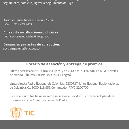
seguimiento, para ello, ingrese a:
Seguimiento de PQRS
Asesor en línea: lunes 9:30 a.m. - 12 m
(+57) (601) 2200700
Correo de notificaciones judiciales:
notificacionesjudiciales@rtvc.gov.co
Denuncias por actos de corrupción:
soytransparente@rtvc.gov.co
Horario de atención y entrega de premios:
Lunes a viernes de 8:30 a.m.a 1:00 p.m. y de 2:30 p.m. a 4:30 p.m. en RTVC Sistema
de Medios Públicos, Carrera 45 # 26-33, Bogotá.
Línea directa Radio Nacional de Colombia: 2200727, Línea Nacional Radio Nacional
de Colombia: 01 8000 118 959. Conmutador RTVC 2200700
Este contenido fue financiado con recursos del Fondo Único de Tecnologías de la
Información y las Comunicaciones de MinTic.