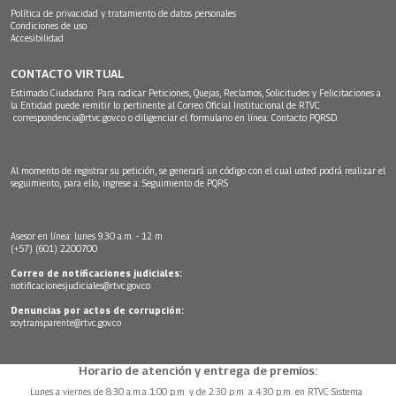
Política de privacidad y tratamiento de datos personales
Condiciones de uso
Accesibilidad
CONTACTO VIRTUAL
Estimado Ciudadano: Para radicar Peticiones, Quejas, Reclamos, Solicitudes y Felicitaciones a
la Entidad puede remitir lo pertinente al Correo Oficial Institucional de RTVC
correspondencia@rtvc.gov.co
o diligenciar el formulario en línea:
Contacto PQRSD.
Al momento de registrar su petición, se generará un código con el cual usted podrá realizar el
seguimiento, para ello, ingrese a:
Seguimiento de PQRS
Asesor en línea: lunes 9:30 a.m. - 12 m
(+57) (601) 2200700
Correo de notificaciones judiciales:
notificacionesjudiciales@rtvc.gov.co
Denuncias por actos de corrupción:
soytransparente@rtvc.gov.co
Horario de atención y entrega de premios:
Lunes a viernes de 8:30 a.m.a 1:00 p.m. y de 2:30 p.m. a 4:30 p.m. en RTVC Sistema