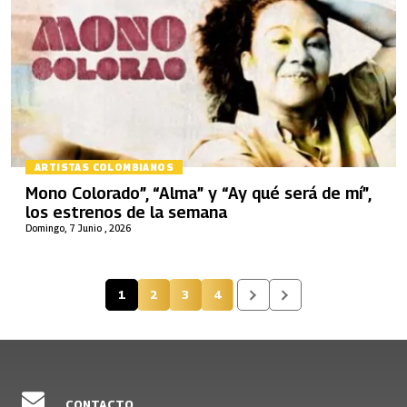
ARTISTAS COLOMBIANOS
Mono Colorado”, “Alma” y “Ay qué será de mí”,
los estrenos de la semana
Domingo, 7 Junio , 2026
1
2
3
4
Página actual
Página
Página
Página
CONTACTO