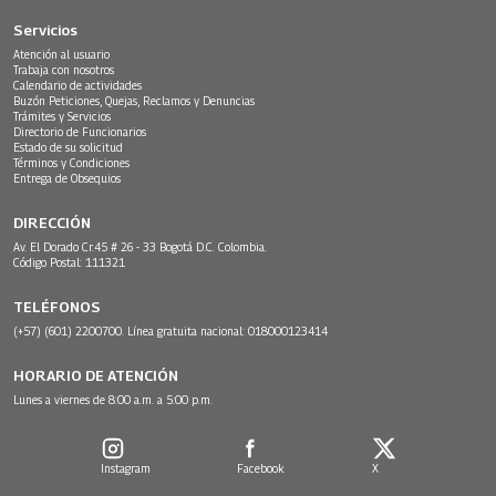
Servicios
Atención al usuario
Trabaja con nosotros
Calendario de actividades
Buzón Peticiones, Quejas, Reclamos y Denuncias
Trámites y Servicios
Directorio de Funcionarios
Estado de su solicitud
Términos y Condiciones
Entrega de Obsequios
DIRECCIÓN
Av. El Dorado Cr.45 # 26 - 33 Bogotá D.C. Colombia.
Código Postal: 111321
TELÉFONOS
(+57) (601) 2200700. Línea gratuita nacional: 018000123414
HORARIO DE ATENCIÓN
Lunes a viernes de 8:00 a.m. a 5:00 p.m.
Instagram
Facebook
X