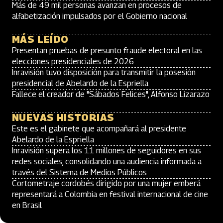
Más de 49 mil personas avanzan en procesos de
alfabetización impulsados por el Gobierno nacional
MÁS LEÍDO
Presentan pruebas de presunto fraude electoral en las
elecciones presidenciales de 2026
Inravisión tuvo disposición para transmitir la posesión
presidencial de Abelardo de la Espriella
Fallece el creador de "Sábados Felices", Alfonso Lizarazo
NUEVAS HISTORIAS
Este es el gabinete que acompañará al presidente
Abelardo de la Espriella
Inravisión supera los 11 millones de seguidores en sus
redes sociales, consolidando una audiencia informada a
través del Sistema de Medios Públicos
Cortometraje cordobés dirigido por una mujer emberá
representará a Colombia en festival internacional de cine
en Brasil