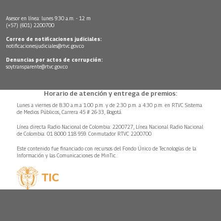
Asesor en línea: lunes 9:30 a.m. - 12 m
(+57) (601) 2200700
Correo de notificaciones judiciales:
notificacionesjudiciales@rtvc.gov.co
Denuncias por actos de corrupción:
soytransparente@rtvc.gov.co
Horario de atención y entrega de premios:
Lunes a viernes de 8:30 a.m.a 1:00 p.m. y de 2:30 p.m. a 4:30 p.m. en RTVC Sistema
de Medios Públicos, Carrera 45 # 26-33, Bogotá.
Línea directa Radio Nacional de Colombia: 2200727, Línea Nacional Radio Nacional
de Colombia: 01 8000 118 959. Conmutador RTVC 2200700
Este contenido fue financiado con recursos del Fondo Único de Tecnologías de la
Información y las Comunicaciones de MinTic.