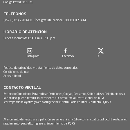
Código Postal: 111321
TELÉFONOS
(+57) (601) 2200700. Línea gratuita nacional: 018000123414
HORARIO DE ATENCIÓN
Lunes a viernes de 8:00 a.m. a 5:00 p.m.
Instagram
Facebook
X
Política de privacidad y tratamiento de datos personales
Condiciones de uso
Accesibilidad
CONTACTO VIRTUAL
Estimado Ciudadano: Para radicar Peticiones, Quejas, Reclamos, Solicitudes y Felicitaciones a
la Entidad puede remitir lo pertinente al Correo Oficial Institucional de RTVC
correspondencia@rtvc.gov.co
o diligenciar el formulario en línea:
Contacto PQRSD.
Al momento de registrar su petición, se generará un código con el cual usted podrá realizar el
seguimiento, para ello, ingrese a:
Seguimiento de PQRS