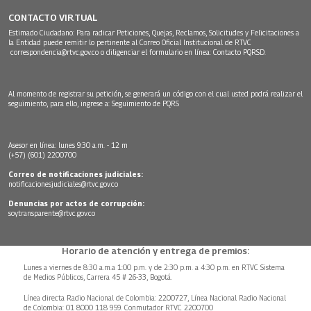
CONTACTO VIRTUAL
Estimado Ciudadano: Para radicar Peticiones, Quejas, Reclamos, Solicitudes y Felicitaciones a
la Entidad puede remitir lo pertinente al Correo Oficial Institucional de RTVC
correspondencia@rtvc.gov.co
o diligenciar el formulario en línea:
Contacto PQRSD.
Al momento de registrar su petición, se generará un código con el cual usted podrá realizar el
seguimiento, para ello, ingrese a:
Seguimiento de PQRS
Asesor en línea: lunes 9:30 a.m. - 12 m
(+57) (601) 2200700
Correo de notificaciones judiciales:
notificacionesjudiciales@rtvc.gov.co
Denuncias por actos de corrupción:
soytransparente@rtvc.gov.co
Horario de atención y entrega de premios:
Lunes a viernes de 8:30 a.m.a 1:00 p.m. y de 2:30 p.m. a 4:30 p.m. en RTVC Sistema
de Medios Públicos, Carrera 45 # 26-33, Bogotá.
Línea directa Radio Nacional de Colombia: 2200727, Línea Nacional Radio Nacional
de Colombia: 01 8000 118 959. Conmutador RTVC 2200700