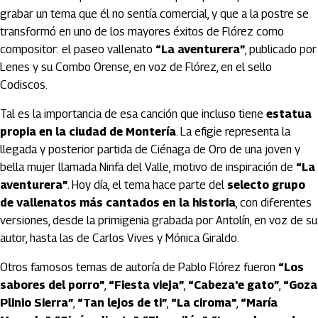
grabar un tema que él no sentía comercial, y que a la postre se
transformó en uno de los mayores éxitos de Flórez como
compositor: el paseo vallenato
“La aventurera”
, publicado por
Lenes y su Combo Orense, en voz de Flórez, en el sello
Codiscos.
Tal es la importancia de esa canción que incluso tiene
estatua
propia en la ciudad de Montería
. La efigie representa la
llegada y posterior partida de Ciénaga de Oro de una joven y
bella mujer llamada Ninfa del Valle, motivo de inspiración de
“La
aventurera”
. Hoy día, el tema hace parte del
selecto grupo
de vallenatos más cantados en la historia
, con diferentes
versiones, desde la primigenia grabada por Antolín, en voz de su
autor, hasta las de Carlos Vives y Mónica Giraldo.
Otros famosos temas de autoría de Pablo Flórez fueron
“Los
sabores del porro”
,
“Fiesta vieja”
,
“Cabeza'e gato”
,
“Goza
Plinio Sierra”
,
“Tan lejos de ti”
,
“La ciroma”
,
“María