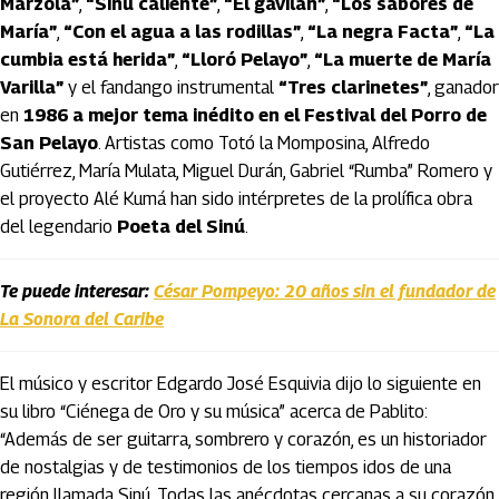
Marzola”
,
“Sinú caliente”
,
“El gavilán”
,
“Los sabores de
María”
,
“Con el agua a las rodillas”
,
“La negra Facta”
,
“La
cumbia está herida”
,
“Lloró Pelayo”
,
“La muerte de María
Varilla”
y el fandango instrumental
“Tres clarinetes”
, ganador
en
1986 a mejor tema inédito en el Festival del Porro de
San Pelayo
. Artistas como Totó la Momposina, Alfredo
Gutiérrez, María Mulata, Miguel Durán, Gabriel “Rumba” Romero y
el proyecto Alé Kumá han sido intérpretes de la prolífica obra
del legendario
Poeta del Sinú
.
Te puede interesar:
César Pompeyo: 20 años sin el fundador de
La Sonora del Caribe
El músico y escritor Edgardo José Esquivia dijo lo siguiente en
su libro “Ciénega de Oro y su música” acerca de Pablito:
“Además de ser guitarra, sombrero y corazón, es un historiador
de nostalgias y de testimonios de los tiempos idos de una
región llamada Sinú. Todas las anécdotas cercanas a su corazón