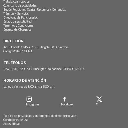
Trabaja con nosotros
Calendario de actividades
Buzón Peticiones, Quejas, Reclamos y Denuncias
Trámites y Servicios
Directorio de Funcionarios
Estado de su solicitud
Términos y Condiciones
Entrega de Obsequios
DIRECCIÓN
Av. El Dorado Cr.45 # 26 - 33 Bogotá D.C. Colombia.
Código Postal: 111321
TELÉFONOS
(+57) (601) 2200700. Línea gratuita nacional: 018000123414
HORARIO DE ATENCIÓN
Lunes a viernes de 8:00 a.m. a 5:00 p.m.
Instagram
Facebook
X
Política de privacidad y tratamiento de datos personales
Condiciones de uso
Accesibilidad