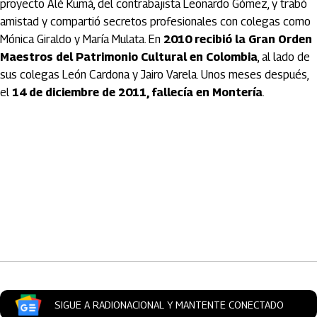
proyecto Alé Kumá, del contrabajista Leonardo Gómez, y trabó
amistad y compartió secretos profesionales con colegas como
Mónica Giraldo y María Mulata. En
2010 recibió la Gran Orden
Maestros del Patrimonio Cultural en Colombia
, al lado de
sus colegas León Cardona y Jairo Varela. Unos meses después,
el
14 de diciembre de 2011, fallecía en Montería
.
Artículos Player
SIGUE A RADIONACIONAL Y MANTENTE CONECTADO