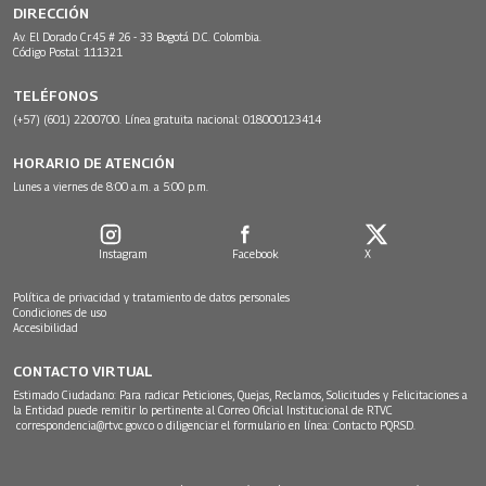
DIRECCIÓN
Av. El Dorado Cr.45 # 26 - 33 Bogotá D.C. Colombia.
Código Postal: 111321
TELÉFONOS
(+57) (601) 2200700. Línea gratuita nacional: 018000123414
HORARIO DE ATENCIÓN
Lunes a viernes de 8:00 a.m. a 5:00 p.m.
Instagram
Facebook
X
Política de privacidad y tratamiento de datos personales
Condiciones de uso
Accesibilidad
CONTACTO VIRTUAL
Estimado Ciudadano: Para radicar Peticiones, Quejas, Reclamos, Solicitudes y Felicitaciones a
la Entidad puede remitir lo pertinente al Correo Oficial Institucional de RTVC
correspondencia@rtvc.gov.co
o diligenciar el formulario en línea:
Contacto PQRSD.