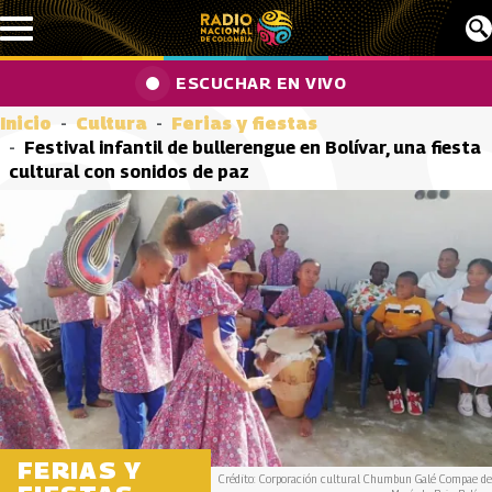
Pasar al contenido principal
ESCUCHAR EN VIVO
Inicio
Cultura
Ferias y fiestas
Festival infantil de bullerengue en Bolívar, una fiesta
cultural con sonidos de paz
FERIAS Y
Crédito: Corporación cultural Chumbun Galé Compae de