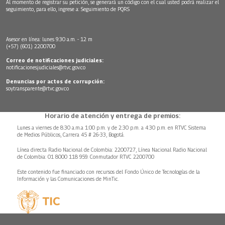
Al momento de registrar su petición, se generará un código con el cual usted podrá realizar el
seguimiento, para ello, ingrese a:
Seguimiento de PQRS
Asesor en línea: lunes 9:30 a.m. - 12 m
(+57) (601) 2200700
Correo de notificaciones judiciales:
notificacionesjudiciales@rtvc.gov.co
Denuncias por actos de corrupción:
soytransparente@rtvc.gov.co
Horario de atención y entrega de premios:
Lunes a viernes de 8:30 a.m.a 1:00 p.m. y de 2:30 p.m. a 4:30 p.m. en RTVC Sistema
de Medios Públicos, Carrera 45 # 26-33, Bogotá.
Línea directa Radio Nacional de Colombia: 2200727, Línea Nacional Radio Nacional
de Colombia: 01 8000 118 959. Conmutador RTVC 2200700
Este contenido fue financiado con recursos del Fondo Único de Tecnologías de la
Información y las Comunicaciones de MinTic.