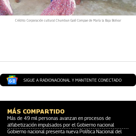
Crédito: Corporación cultural Chumbun Galé Compae de María la Baja Bolívar
Artículos Player
SIGUE A RADIONACIONAL Y MANTENTE CONECTADO
MÁS COMPARTIDO
Más de 49 mil personas avanzan en procesos de
alfabetización impulsados por el Gobierno nacional
Gobierno nacional presenta nueva Política Nacional del