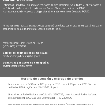
Estimado Ciudadano: Para radicar Peticiones, Quejas, Reclamos, Solicitudes y Felicitaciones a
la Entidad puede remitir lo pertinente al Correo Oficial Institucional de RTVC
correspondencia@rtvc.gov.co
o diligenciar el formulario en línea:
Contacto PQRSD.
Al momento de registrar su petición, se generará un código con el cual usted podrá realizar el
seguimiento, para ello, ingrese a:
Seguimiento de PQRS
Asesor en línea: lunes 9:30 a.m. - 12 m
(+57) (601) 2200700
Correo de notificaciones judiciales:
notificacionesjudiciales@rtvc.gov.co
Denuncias por actos de corrupción:
soytransparente@rtvc.gov.co
Horario de atención y entrega de premios:
Lunes a viernes de 8:30 a.m.a 1:00 p.m. y de 2:30 p.m. a 4:30 p.m. en RTVC Sistema
de Medios Públicos, Carrera 45 # 26-33, Bogotá.
Línea directa Radio Nacional de Colombia: 2200727, Línea Nacional Radio Nacional
de Colombia: 01 8000 118 959. Conmutador RTVC 2200700
Este contenido fue financiado con recursos del Fondo Único de Tecnologías de la