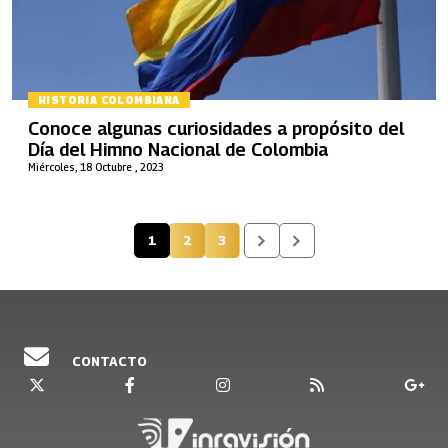
HISTORIA COLOMBIANA
Conoce algunas curiosidades a propósito del
Día del Himno Nacional de Colombia
Miércoles, 18 Octubre , 2023
1
2
3
Página actual
Página
Página
CONTACTO