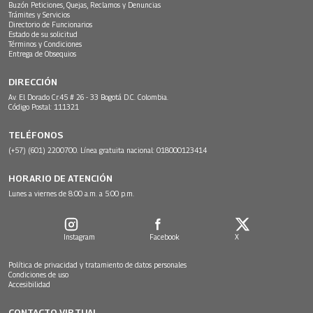
Buzón Peticiones, Quejas, Reclamos y Denuncias
Trámites y Servicios
Directorio de Funcionarios
Estado de su solicitud
Términos y Condiciones
Entrega de Obsequios
DIRECCIÓN
Av. El Dorado Cr.45 # 26 - 33 Bogotá D.C. Colombia.
Código Postal: 111321
TELÉFONOS
(+57) (601) 2200700. Línea gratuita nacional: 018000123414
HORARIO DE ATENCIÓN
Lunes a viernes de 8:00 a.m. a 5:00 p.m.
Instagram
Facebook
X
Política de privacidad y tratamiento de datos personales
Condiciones de uso
Accesibilidad
CONTACTO VIRTUAL