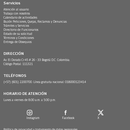
Servicios
Atención al usuario
Trabaja con nosotros
Calendario de actividades
Buzón Peticiones, Quejas, Reclamos y Denuncias
Trámites y Servicios
Directorio de Funcionarios
Estado de su solicitud
Términos y Condiciones
Entrega de Obsequios
DIRECCIÓN
Av. El Dorado Cr.45 # 26 - 33 Bogotá D.C. Colombia.
Código Postal: 111321
TELÉFONOS
(+57) (601) 2200700. Línea gratuita nacional: 018000123414
HORARIO DE ATENCIÓN
Lunes a viernes de 8:00 a.m. a 5:00 p.m.
Instagram
Facebook
X
Política de privacidad y tratamiento de datos personales