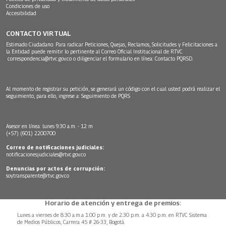
Condiciones de uso
Accesibilidad
CONTACTO VIRTUAL
Estimado Ciudadano: Para radicar Peticiones, Quejas, Reclamos, Solicitudes y Felicitaciones a
la Entidad puede remitir lo pertinente al Correo Oficial Institucional de RTVC
correspondencia@rtvc.gov.co
o diligenciar el formulario en línea:
Contacto PQRSD.
Al momento de registrar su petición, se generará un código con el cual usted podrá realizar el
seguimiento, para ello, ingrese a:
Seguimiento de PQRS
Asesor en línea: lunes 9:30 a.m. - 12 m
(+57) (601) 2200700
Correo de notificaciones judiciales:
notificacionesjudiciales@rtvc.gov.co
Denuncias por actos de corrupción:
soytransparente@rtvc.gov.co
Horario de atención y entrega de premios:
Lunes a viernes de 8:30 a.m.a 1:00 p.m. y de 2:30 p.m. a 4:30 p.m. en RTVC Sistema
de Medios Públicos, Carrera 45 # 26-33, Bogotá.