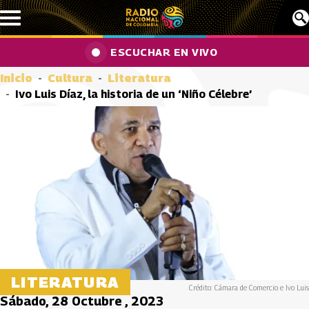
Pasar al contenido principal
ESCUCHAR EN VIVO
Inicio
Cultura
Literatura
Ivo Luis Díaz, la historia de un ‘Niño Célebre’
LITERATURA
Crédito: Cámara de Comercio e Ivo Luis
Sábado, 28 Octubre , 2023