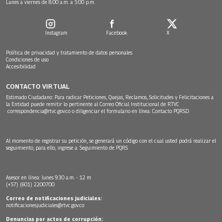
Lunes a viernes de 8:00 a.m. a 5:00 p.m.
Instagram
Facebook
X
Política de privacidad y tratamiento de datos personales
Condiciones de uso
Accesibilidad
CONTACTO VIRTUAL
Estimado Ciudadano: Para radicar Peticiones, Quejas, Reclamos, Solicitudes y Felicitaciones a
la Entidad puede remitir lo pertinente al Correo Oficial Institucional de RTVC
correspondencia@rtvc.gov.co
o diligenciar el formulario en línea:
Contacto PQRSD.
Al momento de registrar su petición, se generará un código con el cual usted podrá realizar el
seguimiento, para ello, ingrese a:
Seguimiento de PQRS
Asesor en línea: lunes 9:30 a.m. - 12 m
(+57) (601) 2200700
Correo de notificaciones judiciales:
notificacionesjudiciales@rtvc.gov.co
Denuncias por actos de corrupción: