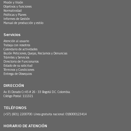
Misión y Visión
Objetivos y funciones
Normatividad
Políticas y Planes
Informes de Gestión
Manual de producción y estilo
Servicios
Atención al usuario
Trabaja con nosotros
Calendario de actividades
Buzón Peticiones, Quejas, Reclamos y Denuncias
Trámites y Servicios
Directorio de Funcionarios
Estado de su solicitud
Términos y Condiciones
Entrega de Obsequios
DIRECCIÓN
Av. El Dorado Cr.45 # 26 - 33 Bogotá D.C. Colombia.
Código Postal: 111321
TELÉFONOS
(+57) (601) 2200700. Línea gratuita nacional: 018000123414
HORARIO DE ATENCIÓN