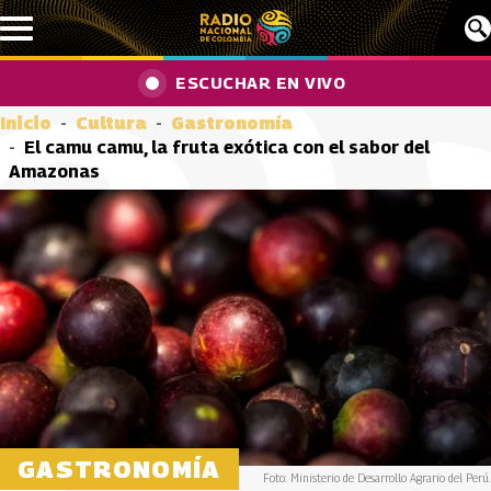
Pasar al contenido principal
ESCUCHAR EN VIVO
Inicio
Cultura
Gastronomía
El camu camu, la fruta exótica con el sabor del
Amazonas
GASTRONOMÍA
Foto: Ministerio de Desarrollo Agrario del Perú.