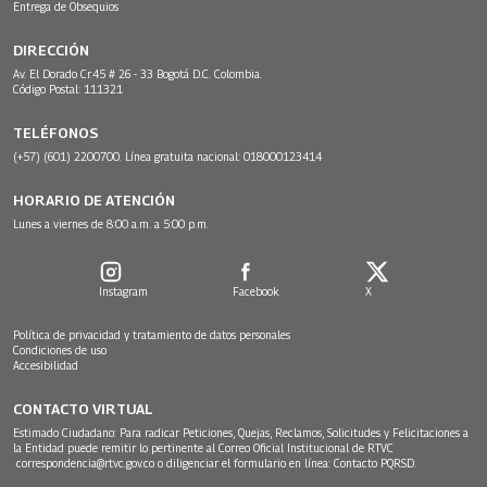
Entrega de Obsequios
DIRECCIÓN
Av. El Dorado Cr.45 # 26 - 33 Bogotá D.C. Colombia.
Código Postal: 111321
TELÉFONOS
(+57) (601) 2200700. Línea gratuita nacional: 018000123414
HORARIO DE ATENCIÓN
Lunes a viernes de 8:00 a.m. a 5:00 p.m.
Instagram
Facebook
X
Política de privacidad y tratamiento de datos personales
Condiciones de uso
Accesibilidad
CONTACTO VIRTUAL
Estimado Ciudadano: Para radicar Peticiones, Quejas, Reclamos, Solicitudes y Felicitaciones a
la Entidad puede remitir lo pertinente al Correo Oficial Institucional de RTVC
correspondencia@rtvc.gov.co
o diligenciar el formulario en línea:
Contacto PQRSD.