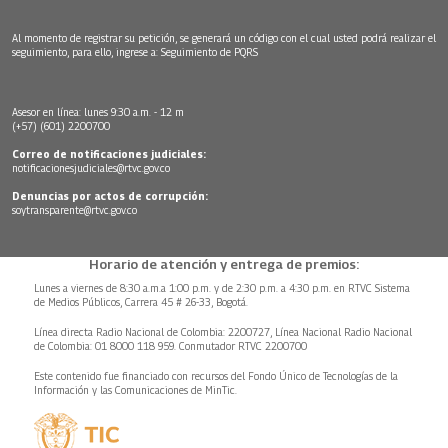
Al momento de registrar su petición, se generará un código con el cual usted podrá realizar el
seguimiento, para ello, ingrese a:
Seguimiento de PQRS
Asesor en línea: lunes 9:30 a.m. - 12 m
(+57) (601) 2200700
Correo de notificaciones judiciales:
notificacionesjudiciales@rtvc.gov.co
Denuncias por actos de corrupción:
soytransparente@rtvc.gov.co
Horario de atención y entrega de premios:
Lunes a viernes de 8:30 a.m.a 1:00 p.m. y de 2:30 p.m. a 4:30 p.m. en RTVC Sistema
de Medios Públicos, Carrera 45 # 26-33, Bogotá.
Línea directa Radio Nacional de Colombia: 2200727, Línea Nacional Radio Nacional
de Colombia: 01 8000 118 959. Conmutador RTVC 2200700
Este contenido fue financiado con recursos del Fondo Único de Tecnologías de la
Información y las Comunicaciones de MinTic.