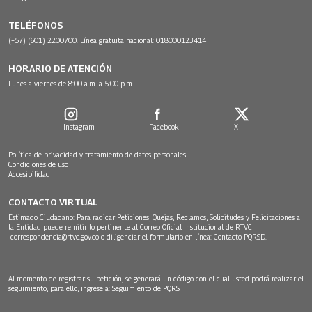
TELÉFONOS
(+57) (601) 2200700. Línea gratuita nacional: 018000123414
HORARIO DE ATENCIÓN
Lunes a viernes de 8:00 a.m. a 5:00 p.m.
Instagram
Facebook
X
Política de privacidad y tratamiento de datos personales
Condiciones de uso
Accesibilidad
CONTACTO VIRTUAL
Estimado Ciudadano: Para radicar Peticiones, Quejas, Reclamos, Solicitudes y Felicitaciones a
la Entidad puede remitir lo pertinente al Correo Oficial Institucional de RTVC
correspondencia@rtvc.gov.co
o diligenciar el formulario en línea:
Contacto PQRSD.
Al momento de registrar su petición, se generará un código con el cual usted podrá realizar el
seguimiento, para ello, ingrese a:
Seguimiento de PQRS