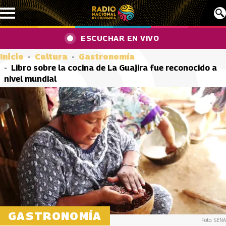
Pasar al contenido principal
ESCUCHAR EN VIVO
Inicio
Cultura
Gastronomía
Libro sobre la cocina de La Guajira fue reconocido a
nivel mundial
GASTRONOMÍA
Foto: SENA