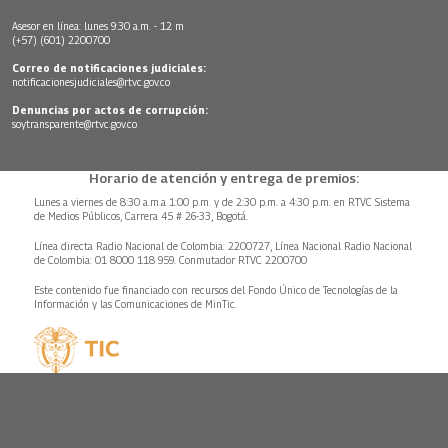
Asesor en línea: lunes 9:30 a.m. - 12 m
(+57) (601) 2200700
Correo de notificaciones judiciales:
notificacionesjudiciales@rtvc.gov.co
Denuncias por actos de corrupción:
soytransparente@rtvc.gov.co
Horario de atención y entrega de premios:
Lunes a viernes de 8:30 a.m.a 1:00 p.m. y de 2:30 p.m. a 4:30 p.m. en RTVC Sistema
de Medios Públicos, Carrera 45 # 26-33, Bogotá.
Línea directa Radio Nacional de Colombia: 2200727, Línea Nacional Radio Nacional
de Colombia: 01 8000 118 959. Conmutador RTVC 2200700
Este contenido fue financiado con recursos del Fondo Único de Tecnologías de la
Información y las Comunicaciones de MinTic.