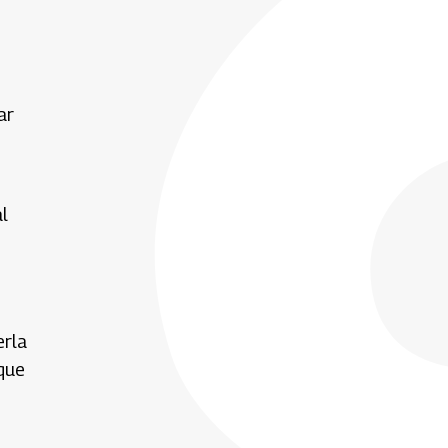
ar
l
erla
 que