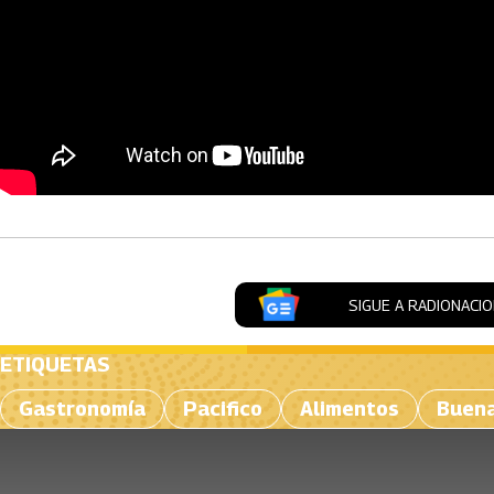
Artículos Player
SIGUE A RADIONACI
ETIQUETAS
Gastronomía
Pacifico
Alimentos
Buen