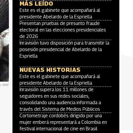
MÁS LEÍDO
Este es el gabinete que acompañará al
presidente Abelardo de la Espriella
Presentan pruebas de presunto fraude
electoral en las elecciones presidenciales
de 2026
Inravisión tuvo disposición para transmitir la
posesión presidencial de Abelardo de la
Espriella
NUEVAS HISTORIAS
Este es el gabinete que acompañará al
presidente Abelardo de la Espriella
e: WWF
Inravisión supera los 11 millones de
seguidores en sus redes sociales,
consolidando una audiencia informada a
través del Sistema de Medios Públicos
Cortometraje cordobés dirigido por una
mujer emberá representará a Colombia en
festival internacional de cine en Brasil