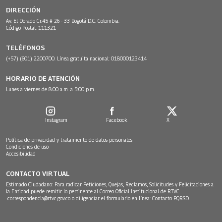
DIRECCIÓN
Av. El Dorado Cr.45 # 26 - 33 Bogotá D.C. Colombia.
Código Postal: 111321
TELÉFONOS
(+57) (601) 2200700. Línea gratuita nacional: 018000123414
HORARIO DE ATENCIÓN
Lunes a viernes de 8:00 a.m. a 5:00 p.m.
Instagram
Facebook
X
Política de privacidad y tratamiento de datos personales
Condiciones de uso
Accesibilidad
CONTACTO VIRTUAL
Estimado Ciudadano: Para radicar Peticiones, Quejas, Reclamos, Solicitudes y Felicitaciones a
la Entidad puede remitir lo pertinente al Correo Oficial Institucional de RTVC
correspondencia@rtvc.gov.co
o diligenciar el formulario en línea:
Contacto PQRSD.