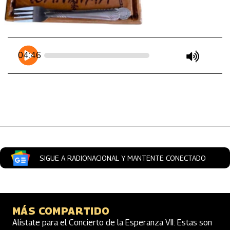
Artículos Player
Player Articulos
04:46
play
mute
SIGUE A RADIONACIONAL Y MANTENTE CONECTADO
MÁS COMPARTIDO
Alístate para el Concierto de la Esperanza VII: Estas son