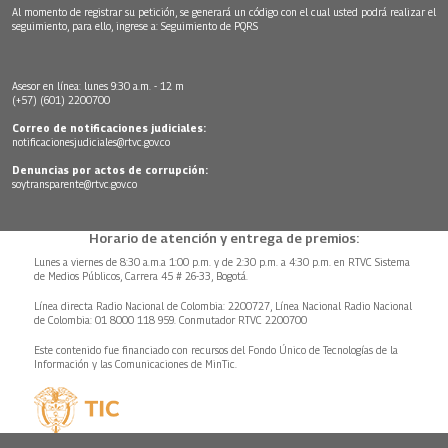
Al momento de registrar su petición, se generará un código con el cual usted podrá realizar el
seguimiento, para ello, ingrese a:
Seguimiento de PQRS
Asesor en línea: lunes 9:30 a.m. - 12 m
(+57) (601) 2200700
Correo de notificaciones judiciales:
notificacionesjudiciales@rtvc.gov.co
Denuncias por actos de corrupción:
soytransparente@rtvc.gov.co
Horario de atención y entrega de premios:
Lunes a viernes de 8:30 a.m.a 1:00 p.m. y de 2:30 p.m. a 4:30 p.m. en RTVC Sistema
de Medios Públicos, Carrera 45 # 26-33, Bogotá.
Línea directa Radio Nacional de Colombia: 2200727, Línea Nacional Radio Nacional
de Colombia: 01 8000 118 959. Conmutador RTVC 2200700
Este contenido fue financiado con recursos del Fondo Único de Tecnologías de la
Información y las Comunicaciones de MinTic.