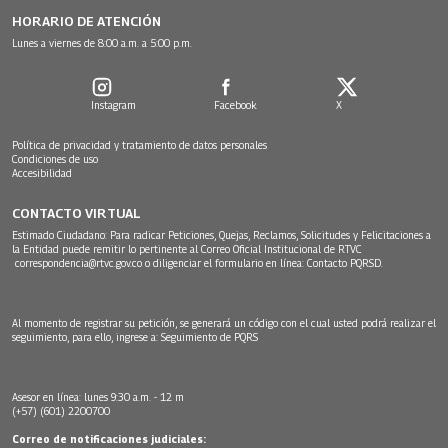
HORARIO DE ATENCIÓN
Lunes a viernes de 8:00 a.m. a 5:00 p.m.
Instagram
Facebook
X
Política de privacidad y tratamiento de datos personales
Condiciones de uso
Accesibilidad
CONTACTO VIRTUAL
Estimado Ciudadano: Para radicar Peticiones, Quejas, Reclamos, Solicitudes y Felicitaciones a
la Entidad puede remitir lo pertinente al Correo Oficial Institucional de RTVC
correspondencia@rtvc.gov.co
o diligenciar el formulario en línea:
Contacto PQRSD.
Al momento de registrar su petición, se generará un código con el cual usted podrá realizar el
seguimiento, para ello, ingrese a:
Seguimiento de PQRS
Asesor en línea: lunes 9:30 a.m. - 12 m
(+57) (601) 2200700
Correo de notificaciones judiciales: