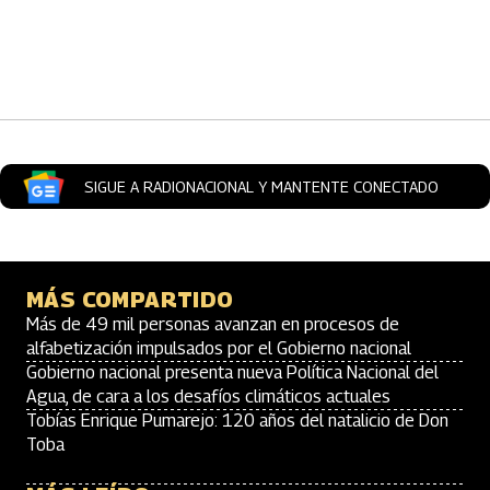
Artículos Player
SIGUE A RADIONACIONAL Y MANTENTE CONECTADO
MÁS COMPARTIDO
Más de 49 mil personas avanzan en procesos de
alfabetización impulsados por el Gobierno nacional
Gobierno nacional presenta nueva Política Nacional del
Agua, de cara a los desafíos climáticos actuales
Tobías Enrique Pumarejo: 120 años del natalicio de Don
Toba