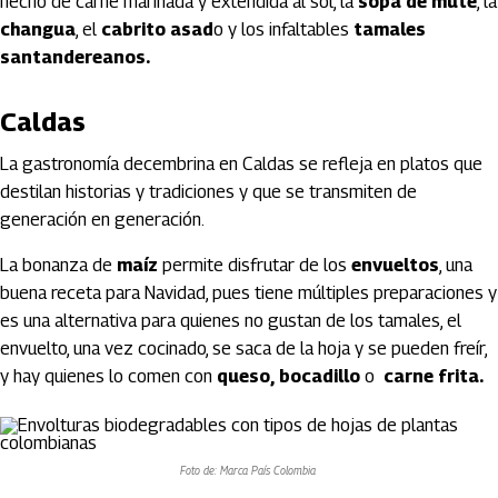
hecho de carne marinada y extendida al sol, la
sopa de mute
, la
changua
, el
cabrito asad
o y los infaltables
tamales
santandereanos.
Caldas
La gastronomía decembrina en Caldas se refleja en platos que
destilan historias y tradiciones y que se transmiten de
generación en generación.
La bonanza de
maíz
permite disfrutar de los
envueltos
, una
buena receta para Navidad, pues tiene múltiples preparaciones y
es una alternativa para quienes no gustan de los tamales, el
envuelto, una vez cocinado, se saca de la hoja y se pueden freír,
y hay quienes lo comen con
queso,
bocadillo
o
carne frita.
Foto de: Marca País Colombia