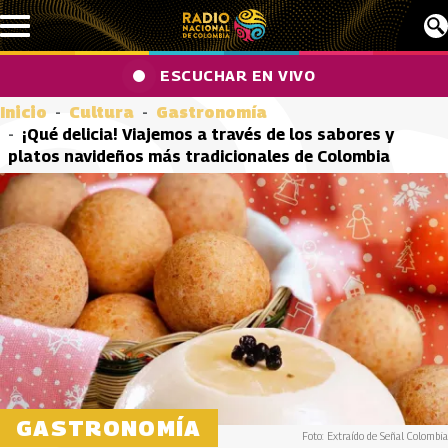
Pasar al contenido principal
ESCUCHAR EN VIVO
Inicio
Cultura
Gastronomía
¡Qué delicia! Viajemos a través de los sabores y
platos navideños más tradicionales de Colombia
GASTRONOMÍA
Foto: Extraído de Señal Colombia