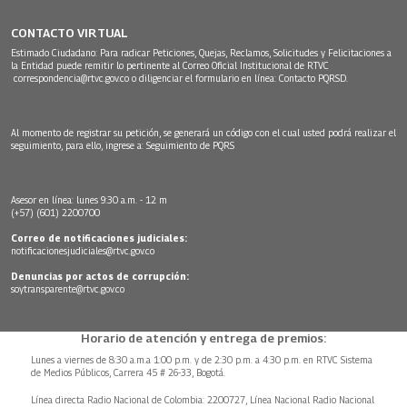
CONTACTO VIRTUAL
Estimado Ciudadano: Para radicar Peticiones, Quejas, Reclamos, Solicitudes y Felicitaciones a
la Entidad puede remitir lo pertinente al Correo Oficial Institucional de RTVC
correspondencia@rtvc.gov.co
o diligenciar el formulario en línea:
Contacto PQRSD.
Al momento de registrar su petición, se generará un código con el cual usted podrá realizar el
seguimiento, para ello, ingrese a:
Seguimiento de PQRS
Asesor en línea: lunes 9:30 a.m. - 12 m
(+57) (601) 2200700
Correo de notificaciones judiciales:
notificacionesjudiciales@rtvc.gov.co
Denuncias por actos de corrupción:
soytransparente@rtvc.gov.co
Horario de atención y entrega de premios:
Lunes a viernes de 8:30 a.m.a 1:00 p.m. y de 2:30 p.m. a 4:30 p.m. en RTVC Sistema
de Medios Públicos, Carrera 45 # 26-33, Bogotá.
Línea directa Radio Nacional de Colombia: 2200727, Línea Nacional Radio Nacional