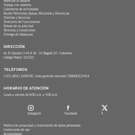
Atención al usuario
Trabaja con nosotros
Calendario de actividades
Buzón Peticiones, Quejas, Reclamos y Denuncias
Trámites y Servicios
Directorio de Funcionarios
Estado de su solicitud
Términos y Condiciones
Entrega de Obsequios
DIRECCIÓN
Av. El Dorado Cr.45 # 26 - 33 Bogotá D.C. Colombia.
Código Postal: 111321
TELÉFONOS
(+57) (601) 2200700. Línea gratuita nacional: 018000123414
HORARIO DE ATENCIÓN
Lunes a viernes de 8:00 a.m. a 5:00 p.m.
Instagram
Facebook
X
Política de privacidad y tratamiento de datos personales
Condiciones de uso
Accesibilidad