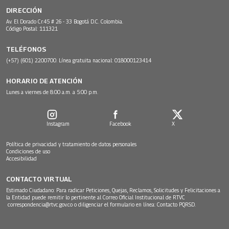
DIRECCIÓN
Av. El Dorado Cr.45 # 26 - 33 Bogotá D.C. Colombia.
Código Postal: 111321
TELÉFONOS
(+57) (601) 2200700. Línea gratuita nacional: 018000123414
HORARIO DE ATENCIÓN
Lunes a viernes de 8:00 a.m. a 5:00 p.m.
Instagram
Facebook
X
Política de privacidad y tratamiento de datos personales
Condiciones de uso
Accesibilidad
CONTACTO VIRTUAL
Estimado Ciudadano: Para radicar Peticiones, Quejas, Reclamos, Solicitudes y Felicitaciones a
la Entidad puede remitir lo pertinente al Correo Oficial Institucional de RTVC
correspondencia@rtvc.gov.co
o diligenciar el formulario en línea:
Contacto PQRSD.