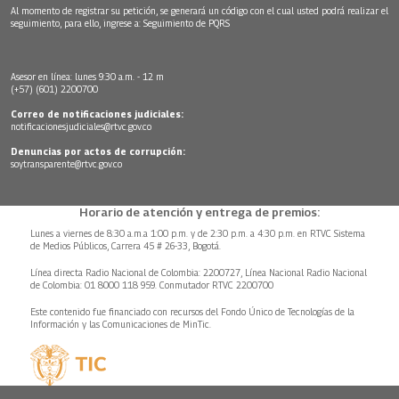
Al momento de registrar su petición, se generará un código con el cual usted podrá realizar el
seguimiento, para ello, ingrese a:
Seguimiento de PQRS
Asesor en línea: lunes 9:30 a.m. - 12 m
(+57) (601) 2200700
Correo de notificaciones judiciales:
notificacionesjudiciales@rtvc.gov.co
Denuncias por actos de corrupción:
soytransparente@rtvc.gov.co
Horario de atención y entrega de premios:
Lunes a viernes de 8:30 a.m.a 1:00 p.m. y de 2:30 p.m. a 4:30 p.m. en RTVC Sistema
de Medios Públicos, Carrera 45 # 26-33, Bogotá.
Línea directa Radio Nacional de Colombia: 2200727, Línea Nacional Radio Nacional
de Colombia: 01 8000 118 959. Conmutador RTVC 2200700
Este contenido fue financiado con recursos del Fondo Único de Tecnologías de la
Información y las Comunicaciones de MinTic.