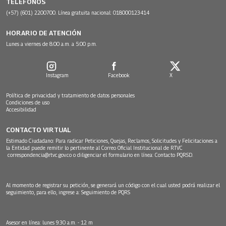
TELÉFONOS
(+57) (601) 2200700. Línea gratuita nacional: 018000123414
HORARIO DE ATENCIÓN
Lunes a viernes de 8:00 a.m. a 5:00 p.m.
Instagram
Facebook
X
Política de privacidad y tratamiento de datos personales
Condiciones de uso
Accesibilidad
CONTACTO VIRTUAL
Estimado Ciudadano: Para radicar Peticiones, Quejas, Reclamos, Solicitudes y Felicitaciones a
la Entidad puede remitir lo pertinente al Correo Oficial Institucional de RTVC
correspondencia@rtvc.gov.co
o diligenciar el formulario en línea:
Contacto PQRSD.
Al momento de registrar su petición, se generará un código con el cual usted podrá realizar el
seguimiento, para ello, ingrese a:
Seguimiento de PQRS
Asesor en línea: lunes 9:30 a.m. - 12 m