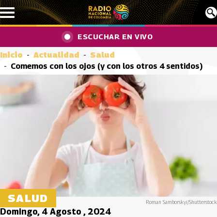
Pasar al contenido principal
ESCUCHAR EN VIVO
Inicio
Actualidad
Salud
Comemos con los ojos (y con los otros 4 sentidos)
SALUD
Roman Samborskyi/Shutterstock
Domingo, 4 Agosto , 2024