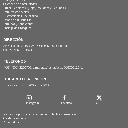
Trabaja con nosotros
Calendario de actividades
Buzón Peticiones, Quejas, Reclamos y Denuncias
Trámites y Servicios
Directorio de Funcionarios
Estado de su solicitud
Términos y Condiciones
Entrega de Obsequios
DIRECCIÓN
Av. El Dorado Cr.45 # 26 - 33 Bogotá D.C. Colombia.
Código Postal: 111321
TELÉFONOS
(+57) (601) 2200700. Línea gratuita nacional: 018000123414
HORARIO DE ATENCIÓN
Lunes a viernes de 8:00 a.m. a 5:00 p.m.
Instagram
Facebook
X
Política de privacidad y tratamiento de datos personales
Condiciones de uso
Accesibilidad