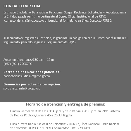
CONTACTO VIRTUAL
Estimado Ciudadano: Para radicar Peticiones, Quejas, Reclamos, Solicitudes y Felicitaciones a
la Entidad puede remitir lo pertinente al Correo Oficial Institucional de RTVC
correspondencia@rtvc.gov.co
o diligenciar el formulario en línea:
Contacto PQRSD.
Al momento de registrar su petición, se generará un código con el cual usted podrá realizar el
seguimiento, para ello, ingrese a:
Seguimiento de PQRS
Asesor en línea: lunes 9:30 a.m. - 12 m
(+57) (601) 2200700
Correo de notificaciones judiciales:
notificacionesjudiciales@rtvc.gov.co
Denuncias por actos de corrupción:
soytransparente@rtvc.gov.co
Horario de atención y entrega de premios:
Lunes a viernes de 8:30 a.m.a 1:00 p.m. y de 2:30 p.m. a 4:30 p.m. en RTVC Sistema
de Medios Públicos, Carrera 45 # 26-33, Bogotá.
Línea directa Radio Nacional de Colombia: 2200727, Línea Nacional Radio Nacional
de Colombia: 01 8000 118 959. Conmutador RTVC 2200700