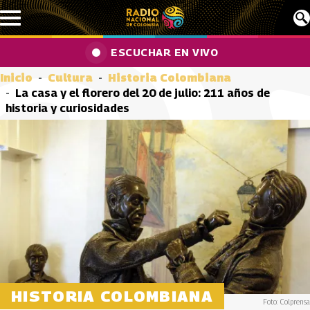
Pasar al contenido principal
ESCUCHAR EN VIVO
Inicio
Cultura
Historia Colombiana
La casa y el florero del 20 de julio: 211 años de
historia y curiosidades
HISTORIA COLOMBIANA
Foto: Colprensa